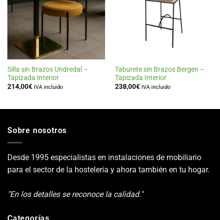
de
de
deseos
deseos
Silla sin Brazos Undredal –
Taburete sin Brazos Bergen –
Tapizada Interior
Tapizada Interior
214,00
€
238,00
€
IVA incluido
IVA incluido
Sobre nosotros
Desde 1995 especialistas en instalaciones de mobiliario
para el sector de la hostelería y ahora también en tu hogar.
"En los detalles se reconoce la calidad."
Categorías