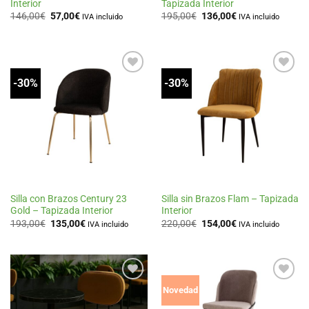
Interior
Tapizada Interior
El
El
El
El
146,00
€
57,00
€
195,00
€
136,00
€
IVA incluido
IVA incluido
precio
precio
precio
precio
original
actual
original
actual
era:
es:
era:
es:
146,00€.
57,00€.
195,00€.
136,00€.
-30%
-30%
Añadir
Añadir
a la
a la
lista
lista
de
de
deseos
deseos
Silla con Brazos Century 23
Silla sin Brazos Flam – Tapizada
Gold – Tapizada Interior
Interior
El
El
El
El
193,00
€
135,00
€
220,00
€
154,00
€
IVA incluido
IVA incluido
precio
precio
precio
precio
original
actual
original
actual
era:
es:
era:
es:
193,00€.
135,00€.
220,00€.
154,00€.
Añadir
Añadir
Novedad
a la
a la
lista
lista