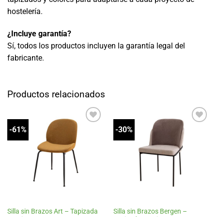
hostelería.
¿Incluye garantía?
Sí, todos los productos incluyen la garantía legal del
fabricante.
Productos relacionados
-61%
-30%
Añadir
Añadir
a la
a la
lista
lista
de
de
deseos
deseos
Silla sin Brazos Art – Tapizada
Silla sin Brazos Bergen –