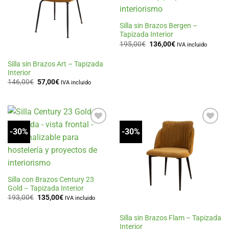
deseos
deseos
Silla sin Brazos Bergen –
Tapizada Interior
El
El
195,00
€
136,00
€
IVA incluido
precio
precio
original
actual
era:
es:
Silla sin Brazos Art – Tapizada
195,00€.
136,00€.
Interior
El
El
146,00
€
57,00
€
IVA incluido
precio
precio
original
actual
era:
es:
146,00€.
57,00€.
-30%
-30%
Añadir
Añadir
a la
a la
lista
lista
de
de
deseos
deseos
Silla con Brazos Century 23
Gold – Tapizada Interior
El
El
193,00
€
135,00
€
IVA incluido
precio
precio
original
actual
era:
es:
Silla sin Brazos Flam – Tapizada
193,00€.
135,00€.
Interior