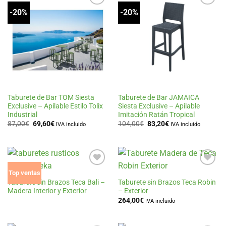
-20%
-20%
Añadir
Añadir
a la
a la
lista
lista
de
de
deseos
deseos
Taburete de Bar TOM Siesta
Taburete de Bar JAMAICA
Exclusive – Apilable Estilo Tolix
Siesta Exclusive – Apilable
Industrial
Imitación Ratán Tropical
El
El
El
El
87,00
€
69,60
€
104,00
€
83,20
€
IVA incluido
IVA incluido
precio
precio
precio
precio
original
actual
original
actual
era:
es:
era:
es:
87,00€.
69,60€.
104,00€.
83,20€.
Añadir
Añadir
Top ventas
a la
a la
Taburete sin Brazos Teca Bali –
Taburete sin Brazos Teca Robin
lista
lista
Madera Interior y Exterior
– Exterior
de
de
264,00
€
deseos
deseos
IVA incluido