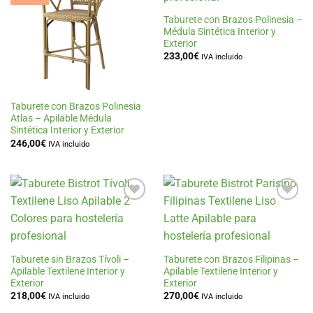
lista
lista
de
de
Taburete con Brazos Polinesia –
deseos
deseos
Médula Sintética Interior y
Exterior
233,00
€
IVA incluido
Taburete con Brazos Polinesia
Atlas – Apilable Médula
Sintética Interior y Exterior
246,00
€
IVA incluido
Añadir
Añadir
a la
a la
lista
lista
de
de
deseos
deseos
Taburete sin Brazos Tívoli –
Taburete con Brazos Filipinas –
Apilable Textilene Interior y
Apilable Textilene Interior y
Exterior
Exterior
218,00
€
270,00
€
IVA incluido
IVA incluido