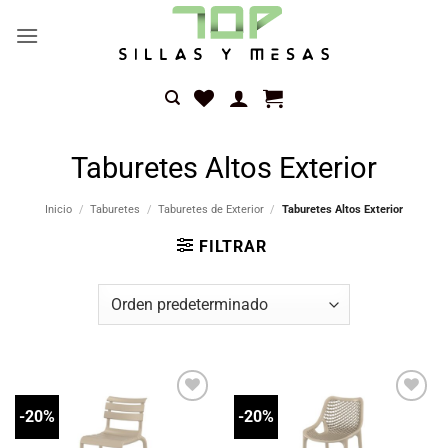
Saltar
al
contenido
Taburetes Altos Exterior
Inicio
/
Taburetes
/
Taburetes de Exterior
/
Taburetes Altos Exterior
FILTRAR
-20%
-20%
Añadir
Añadir
a la
a la
lista
lista