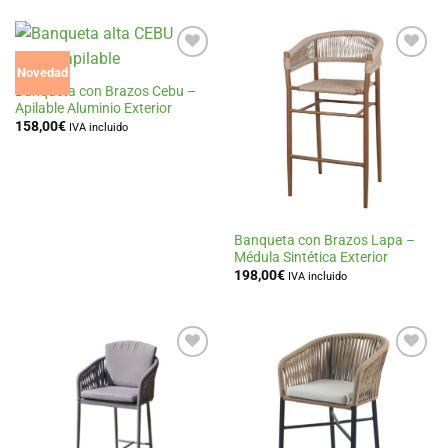
Añadir
Añadir
Novedad
a la
a la
Banqueta con Brazos Cebu –
lista
lista
Apilable Aluminio Exterior
de
de
158,00
€
deseos
deseos
IVA incluido
Banqueta con Brazos Lapa –
Médula Sintética Exterior
198,00
€
IVA incluido
Añadir
Añadir
a la
a la
lista
lista
de
de
deseos
deseos