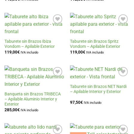
Añadir
Añadir
a la
a la
lista
lista
de
de
Taburete sin Brazos Ibiza
Taburete sin Brazos Spritz
deseos
deseos
Vondom – Apilable Exterior
Vondom – Apilable Exterior
119,00
€
119,00
€
IVA incluido
IVA incluido
Añadir
Añadir
a la
a la
Taburete sin Brazos NET Nardi
lista
lista
– Apilable Interior y Exterior
de
de
Banqueta sin Brazos TRIBECA
deseos
deseos
– Apilable Aluminio Interior y
97,50
€
IVA incluido
Exterior
285,00
€
IVA incluido