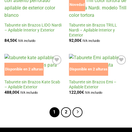
Añadir
Añadir
Novedad
a la
a la
lista
lista
de
de
deseos
deseos
Taburete sin Brazos LIDO Nardi
Taburete sin Brazos TRILL
– Apilable Interior y Exterior
Nardi – Apilable Interior y
Exterior
84,50
€
92,00
€
IVA incluido
IVA incluido
Añadir
Añadir
Disponible en 2 alturas
Disponible en 2 alturas
a la
a la
lista
lista
de
de
Taburete sin Brazos Kate Scab
Taburete sin Brazos Emi –
deseos
deseos
– Apilable Exterior
Apilable Exterior
488,00
€
122,00
€
IVA incluido
IVA incluido
1
2