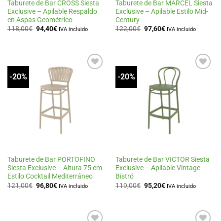
Taburete de Bar CROSS Siesta
Taburete de Bar MARCEL Siesta
Exclusive – Apilable Respaldo
Exclusive – Apilable Estilo Mid-
en Aspas Geométrico
Century
El
El
El
El
118,00
€
94,40
€
122,00
€
97,60
€
IVA incluido
IVA incluido
precio
precio
precio
precio
original
actual
original
actual
era:
es:
era:
es:
118,00€.
94,40€.
122,00€.
97,60€.
-20%
-20%
Añadir
Añadir
a la
a la
lista
lista
de
de
deseos
deseos
Taburete de Bar PORTOFINO
Taburete de Bar VICTOR Siesta
Siesta Exclusive – Altura 75 cm
Exclusive – Apilable Vintage
Estilo Cocktail Mediterráneo
Bistró
El
El
El
El
121,00
€
96,80
€
119,00
€
95,20
€
IVA incluido
IVA incluido
precio
precio
precio
precio
original
actual
original
actual
era:
es:
era:
es:
121,00€.
96,80€.
119,00€.
95,20€.