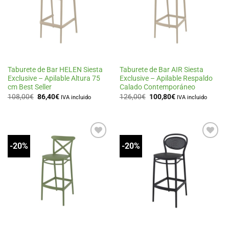
de
de
deseos
deseos
Taburete de Bar HELEN Siesta
Taburete de Bar AIR Siesta
Exclusive – Apilable Altura 75
Exclusive – Apilable Respaldo
cm Best Seller
Calado Contemporáneo
El
El
El
El
108,00
€
86,40
€
126,00
€
100,80
€
IVA incluido
IVA incluido
precio
precio
precio
precio
original
actual
original
actual
era:
es:
era:
es:
108,00€.
86,40€.
126,00€.
100,80€.
-20%
-20%
Añadir
Añadir
a la
a la
lista
lista
de
de
deseos
deseos