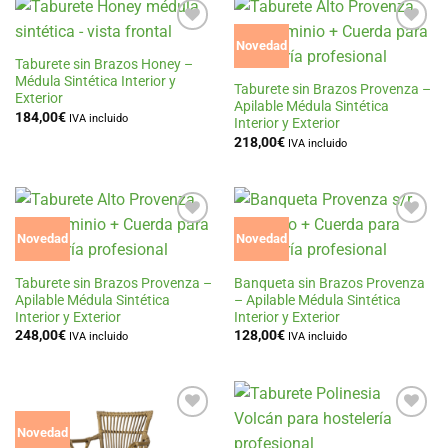
Añadir
Añadir
Novedad
a la
a la
Taburete sin Brazos Honey –
lista
lista
Médula Sintética Interior y
de
de
Taburete sin Brazos Provenza –
Exterior
deseos
deseos
Apilable Médula Sintética
184,00
€
IVA incluido
Interior y Exterior
218,00
€
IVA incluido
Añadir
Añadir
Novedad
Novedad
a la
a la
lista
lista
de
de
Taburete sin Brazos Provenza –
Banqueta sin Brazos Provenza
deseos
deseos
Apilable Médula Sintética
– Apilable Médula Sintética
Interior y Exterior
Interior y Exterior
248,00
€
128,00
€
IVA incluido
IVA incluido
Añadir
Añadir
Novedad
a la
a la