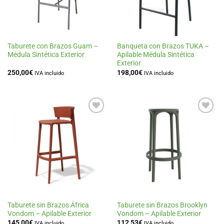
Taburete con Brazos Guam –
Banqueta con Brazos TUKA –
Médula Sintética Exterior
Apilable Médula Sintética
Exterior
250,00
€
198,00
€
IVA incluido
IVA incluido
Añadir
Añadir
a la
a la
lista
lista
de
de
deseos
deseos
Taburete sin Brazos África
Taburete sin Brazos Brooklyn
Vondom – Apilable Exterior
Vondom – Apilable Exterior
145,00
€
112,53
€
IVA incluido
IVA incluido