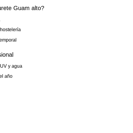
burete Guam alto?
a
 hostelería
temporal
sional
a UV y agua
el año