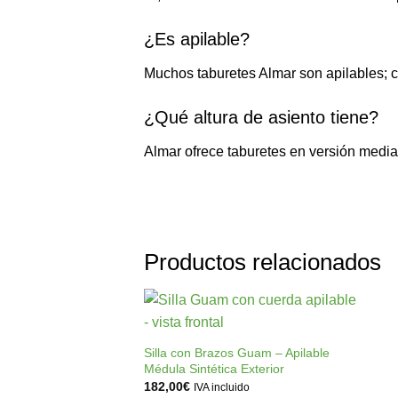
¿Es apilable?
Muchos taburetes Almar son apilables; c
¿Qué altura de asiento tiene?
Almar ofrece taburetes en versión media 
Productos relacionados
+
Añadir
a la
Silla con Brazos Guam – Apilable
lista de
Médula Sintética Exterior
deseos
182,00
€
IVA incluido