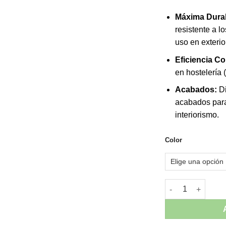
Máxima Durab
resistente a l
uso en exterio
Eficiencia Co
en hostelería 
Acabados:
Di
acabados para
interiorismo.
Color
Taburete con Braz