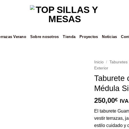
errazas Verano
Sobre nosotros
Tienda
Proyectos
Noticias
Con
Inicio
/
Taburetes
Exterior
Añadir
Taburete
a la
Médula Sin
lista de
deseos
250,00
€
IVA
El taburete Guam
vestir terrazas, 
estilo cuidado y 