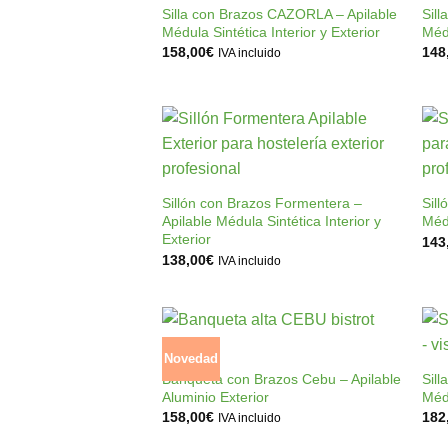
a la
Silla con Brazos CAZORLA – Apilable
Sil
lista de
Médula Sintética Interior y Exterior
Médu
deseos
158,00
€
148
IVA incluido
Añadir
+
a la
lista de
Sillón con Brazos Formentera –
Sill
deseos
Apilable Médula Sintética Interior y
Médu
Exterior
143
138,00
€
IVA incluido
+
Novedad
Añadir
a la
Banqueta con Brazos Cebu – Apilable
Sill
lista de
Aluminio Exterior
Médu
deseos
158,00
€
182
IVA incluido