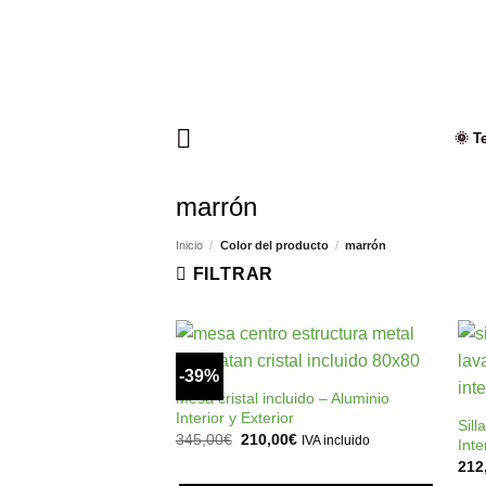
Saltar
al
contenido
🌞 T
marrón
Inicio
/
Color del producto
/
marrón
FILTRAR
+
-39%
Añadir
a la
Mesa cristal incluido – Aluminio
lista de
Interior y Exterior
Sill
deseos
El
El
345,00
€
210,00
€
IVA incluido
Inte
precio
precio
212
original
actual
era:
es: