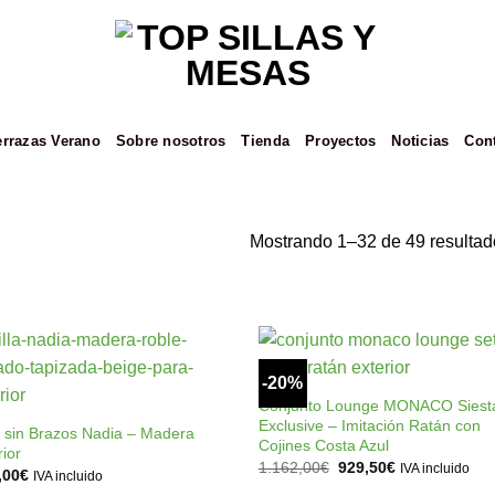
errazas Verano
Sobre nosotros
Tienda
Proyectos
Noticias
Con
Mostrando 1–32 de 49 resultad
+
-20%
Añadir
Añad
+
a la
a l
Conjunto Lounge MONACO Siest
lista de
lista
Exclusive – Imitación Ratán con
a sin Brazos Nadia – Madera
deseos
dese
Cojines Costa Azul
rior
El
El
1.162,00
€
929,50
€
IVA incluido
,00
€
IVA incluido
precio
precio