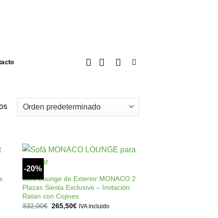
tacto
os
+
-20%
ir
Añadir
a
a la
a
Sofá Lounge de Exterior MONACO 2
 de
lista de
Plazas Siesta Exclusive – Imitación
os
deseos
Ratán con Cojines
El
El
332,00
€
265,50
€
IVA incluido
precio
precio