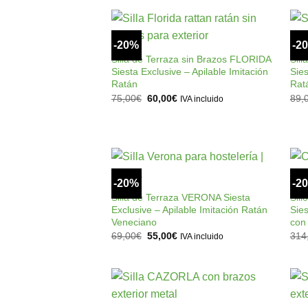
73,00€.
58,50€.
+
-20%
-2
Añadir
a la
Silla de Terraza sin Brazos FLORIDA
Sil
lista de
Siesta Exclusive – Apilable Imitación
Sies
deseos
Ratán
Rat
El
El
75,00
€
60,00
€
89,
IVA incluido
precio
precio
original
actual
era:
es:
75,00€.
60,00€.
+
-20%
-2
Añadir
a la
Silla de Terraza VERONA Siesta
Sil
lista de
Exclusive – Apilable Imitación Ratán
Sies
deseos
Veneciano
con
El
El
69,00
€
55,00
€
314
IVA incluido
precio
precio
original
actual
era:
es:
69,00€.
55,00€.
+
Añadir