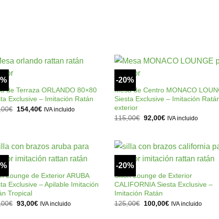
original
actual
era:
es:
1.162,00€.
929,50€.
+
+
0%
-20%
Añadir
Añad
a la
a l
a de Terraza ORLANDO 80×80
Mesa de Centro MONACO LOU
lista de
lista
ta Exclusive – Imitación Ratán
Siesta Exclusive – Imitación Ratá
deseos
dese
exterior
El
El
,00
€
154,40
€
IVA incluido
precio
precio
El
El
115,00
€
92,00
€
IVA incluido
original
actual
precio
precio
era:
es:
original
actual
193,00€.
154,40€.
era:
es:
115,00€.
92,00€.
+
+
0%
-20%
Añadir
Añad
a la
a l
lón Lounge de Exterior ARUBA
Sillón Lounge de Exterior
lista de
lista
ta Exclusive – Apilable Imitación
CALIFORNIA Siesta Exclusive –
deseos
dese
án Tropical
Imitación Ratán
El
El
El
El
,00
€
93,00
€
125,00
€
100,00
€
IVA incluido
IVA incluido
precio
precio
precio
precio
original
actual
original
actual