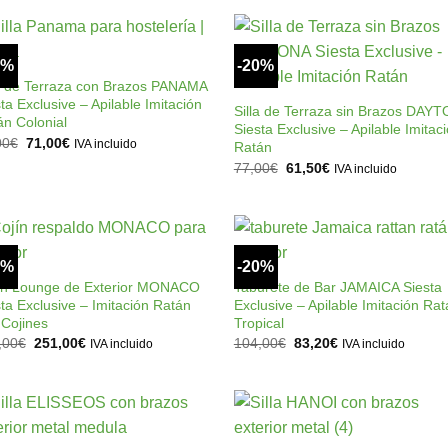
era:
es:
era:
es:
116,00€.
93,00€.
125,00€.
100,00€.
+
0%
-20%
Añadir
Añad
+
a la
a l
la de Terraza con Brazos PANAMA
lista de
lista
ta Exclusive – Apilable Imitación
Silla de Terraza sin Brazos DAY
deseos
dese
án Colonial
Siesta Exclusive – Apilable Imitac
El
El
00
€
71,00
€
IVA incluido
Ratán
precio
precio
El
El
77,00
€
61,50
€
original
actual
IVA incluido
precio
precio
era:
es:
original
actual
89,00€.
71,00€.
era:
es:
77,00€.
61,50€.
+
+
0%
-20%
Añadir
Añad
a la
a l
lón Lounge de Exterior MONACO
Taburete de Bar JAMAICA Siesta
lista de
lista
ta Exclusive – Imitación Ratán
Exclusive – Apilable Imitación Ra
deseos
dese
 Cojines
Tropical
El
El
El
El
,00
€
251,00
€
104,00
€
83,20
€
IVA incluido
IVA incluido
precio
precio
precio
precio
original
actual
original
actual
era:
es:
era:
es:
314,00€.
251,00€.
104,00€.
83,20€.
+
+
Añadir
Añad