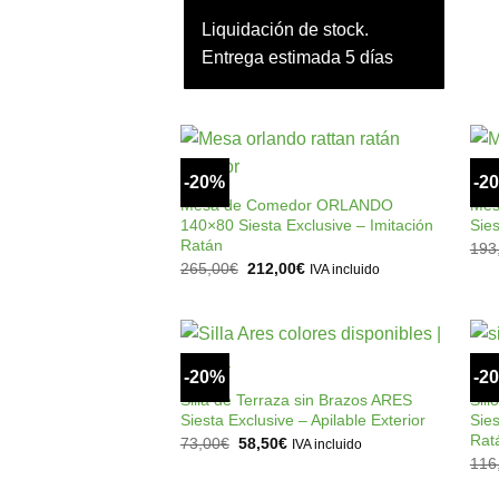
345,00€.
210,00€.
Liquidación de stock.
Entrega estimada 5 días
+
-20%
-2
Añadir
a la
Mesa de Comedor ORLANDO
Mes
lista de
140×80 Siesta Exclusive – Imitación
Sies
deseos
Ratán
193
El
El
265,00
€
212,00
€
IVA incluido
precio
precio
original
actual
era:
es:
265,00€.
212,00€.
+
-20%
-2
Añadir
a la
Silla de Terraza sin Brazos ARES
Sil
lista de
Siesta Exclusive – Apilable Exterior
Sies
deseos
Rat
El
El
73,00
€
58,50
€
IVA incluido
precio
precio
116
original
actual
era:
es: