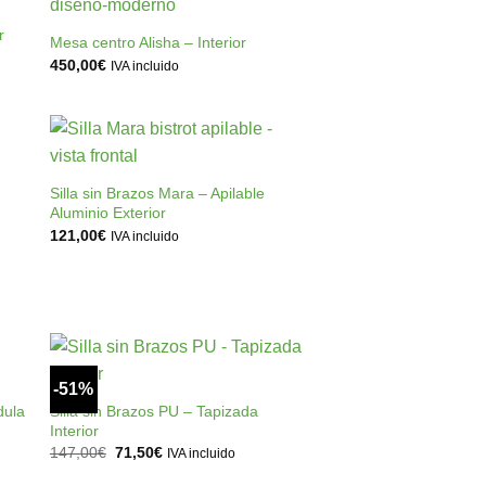
a
a la
 de
lista de
r
Mesa centro Alisha – Interior
os
deseos
450,00
€
IVA incluido
+
ir
Añadir
a
a la
Silla sin Brazos Mara – Apilable
 de
lista de
Aluminio Exterior
os
deseos
121,00
€
IVA incluido
+
-51%
ir
Añadir
a
a la
dula
Silla sin Brazos PU – Tapizada
 de
lista de
Interior
os
deseos
El
El
147,00
€
71,50
€
IVA incluido
precio
precio
original
actual