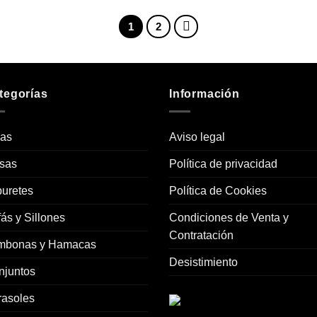
1
2
tegorías
Información
las
Aviso legal
sas
Política de privacidad
uretes
Política de Cookies
ás y Sillones
Condiciones de Venta y
Contratación
mbonas y Hamacas
Desistimiento
njuntos
rasoles