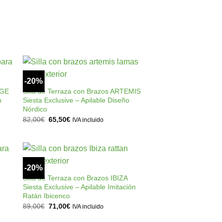
original
actual
era:
es:
332,00€.
265,50€.
+
-20%
ir
Añadir
a
a la
NGE
Silla de Terraza con Brazos ARTEMIS
 de
lista de
n
Siesta Exclusive – Apilable Diseño
os
deseos
Nórdico
El
El
82,00
€
65,50
€
IVA incluido
precio
precio
original
actual
era:
es:
82,00€.
65,50€.
+
-20%
ir
Añadir
a
a la
Silla de Terraza con Brazos IBIZA
 de
lista de
Siesta Exclusive – Apilable Imitación
os
deseos
Ratán Ibicenco
El
El
89,00
€
71,00
€
IVA incluido
precio
precio
original
actual