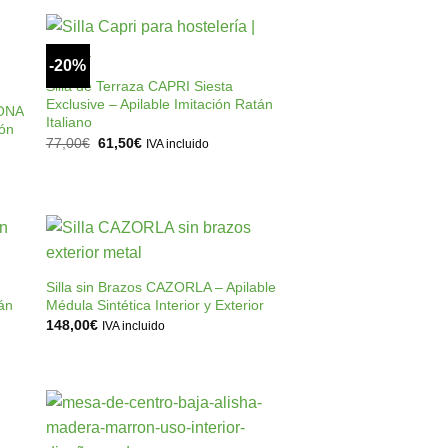
era:
es:
89,00€.
71,00€.
+
-20%
ir
Añadir
a
a la
Silla de Terraza CAPRI Siesta
 de
lista de
Exclusive – Apilable Imitación Ratán
TONA
os
deseos
Italiano
ión
El
El
77,00
€
61,50
€
IVA incluido
precio
precio
original
actual
era:
es:
77,00€.
61,50€.
+
ir
Añadir
a
a la
Silla sin Brazos CAZORLA – Apilable
 de
lista de
tán
Médula Sintética Interior y Exterior
os
deseos
148,00
€
IVA incluido
ir
Añadir
+