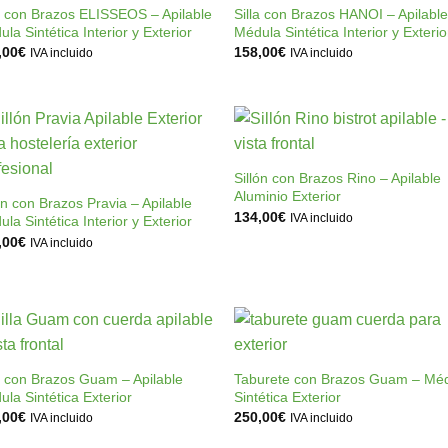
a la
a l
la con Brazos ELISSEOS – Apilable
Silla con Brazos HANOI – Apilable
lista de
lista
la Sintética Interior y Exterior
Médula Sintética Interior y Exterio
deseos
dese
,00
€
158,00
€
IVA incluido
IVA incluido
+
Añadir
Añad
+
a la
a l
Sillón con Brazos Rino – Apilable
lista de
lista
Aluminio Exterior
ón con Brazos Pravia – Apilable
deseos
dese
134,00
€
IVA incluido
la Sintética Interior y Exterior
,00
€
IVA incluido
+
+
Añadir
Añad
a la
a l
a con Brazos Guam – Apilable
Taburete con Brazos Guam – Mé
lista de
lista
la Sintética Exterior
Sintética Exterior
deseos
dese
,00
€
250,00
€
IVA incluido
IVA incluido