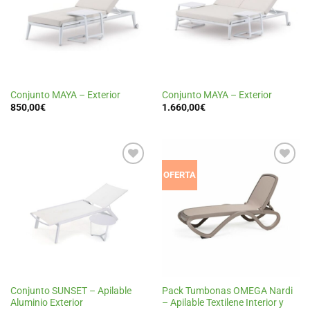
de
de
deseos
deseos
Conjunto MAYA – Exterior
Conjunto MAYA – Exterior
850,00
€
1.660,00
€
Añadir
Añadir
OFERTA
a la
a la
lista
lista
de
de
deseos
deseos
Conjunto SUNSET – Apilable
Pack Tumbonas OMEGA Nardi
Aluminio Exterior
– Apilable Textilene Interior y