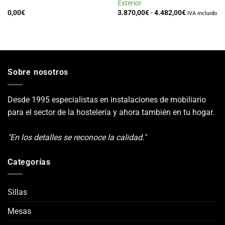
Exterior
Rango
0,00
€
3.870,00
€
-
4.482,00
€
IVA incluido
de
precios:
desde
3.870,00€
hasta
4.482,00€
Sobre nosotros
Desde 1995 especialistas en instalaciones de mobiliario
para el sector de la hostelería y ahora también en tu hogar.
"En los detalles se reconoce la calidad."
Categorías
Sillas
Mesas