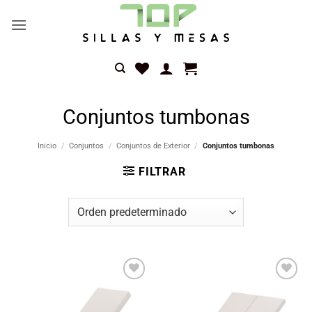
Saltar
al
contenido
Conjuntos tumbonas
Inicio
/
Conjuntos
/
Conjuntos de Exterior
/
Conjuntos tumbonas
FILTRAR
Añadir
Añadir
a la
a la
lista
lista