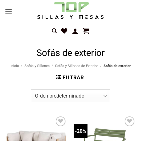
Saltar
al
contenido
Sofás de exterior
Inicio
/
Sofás y Sillones
/
Sofás y Sillones de Exterior
/
Sofás de exterior
FILTRAR
-20%
Añadir
Añadir
a la
a la
lista
lista