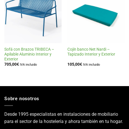
Añadir
Añadir
a la
a la
lista
lista
de
de
deseos
deseos
Sofá con Brazos TRIBECA –
Cojín banco Net Nardi –
Apilable Aluminio Interior y
Tapizado Interior y Exterior
Exterior
705,00
€
105,00
€
IVA incluido
IVA incluido
Sobre nosotros
Desde 1995 especialistas en instalaciones de mobiliario
para el sector de la hostelería y ahora también en tu hogar.