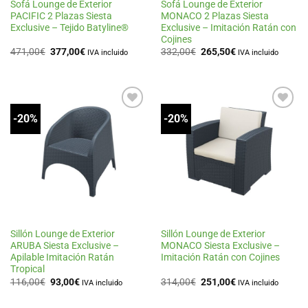
Sofá Lounge de Exterior
Sofá Lounge de Exterior
PACIFIC 2 Plazas Siesta
MONACO 2 Plazas Siesta
Exclusive – Tejido Batyline®
Exclusive – Imitación Ratán con
Cojines
El
El
El
El
471,00
€
377,00
€
332,00
€
265,50
€
IVA incluido
IVA incluido
precio
precio
precio
precio
original
actual
original
actual
era:
es:
era:
es:
471,00€.
377,00€.
332,00€.
265,50€.
-20%
-20%
Añadir
Añadir
a la
a la
lista
lista
de
de
deseos
deseos
Sillón Lounge de Exterior
Sillón Lounge de Exterior
ARUBA Siesta Exclusive –
MONACO Siesta Exclusive –
Apilable Imitación Ratán
Imitación Ratán con Cojines
Tropical
El
El
El
El
116,00
€
93,00
€
314,00
€
251,00
€
IVA incluido
IVA incluido
precio
precio
precio
precio
original
actual
original
actual
era:
es:
era:
es: