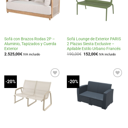
de
de
deseos
deseos
Sofá con Brazos Rodas 2P –
Sofá Lounge de Exterior PARIS
Aluminio, Tapizados y Cuerda
2 Plazas Siesta Exclusive –
Exterior
Apilable Estilo Urbano Francés
El
El
2.525,00
€
190,00
€
152,00
€
IVA incluido
IVA incluido
precio
precio
original
actual
era:
es:
190,00€.
152,00€.
-20%
-20%
Añadir
Añadir
a la
a la
lista
lista
de
de
deseos
deseos