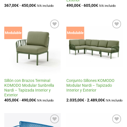
Exterior
Rango
Rango
367,00
€
-
450,00
€
490,00
€
-
605,00
€
IVA incluido
IVA incluido
de
de
precios:
precios:
desde
desde
367,00€
490,00€
hasta
hasta
450,00€
605,00€
Añadir
Añadir
Modulable
Modulable
a la
a la
lista
lista
de
de
deseos
deseos
Sillón con Brazos Terminal
Conjunto Sillones KOMODO
KOMODO Modular Sunbrella
Modular Nardi – Tapizado
Nardi – Tapizada Interior y
Interior y Exterior
Exterior
Rango
Rango
405,00
€
-
490,00
€
2.035,00
€
-
2.489,00
€
IVA incluido
IVA incluido
de
de
precios:
precios:
desde
desde
405,00€
2.035,00€
hasta
hasta
490,00€
2.489,00€