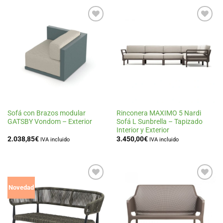
116,00€.
93,00€.
314,00€.
251,00€.
Añadir
Añadir
a la
a la
lista
lista
de
de
deseos
deseos
Sofá con Brazos modular
Rinconera MAXIMO 5 Nardi
GATSBY Vondom – Exterior
Sofá L Sunbrella – Tapizado
Interior y Exterior
2.038,85
€
3.450,00
€
IVA incluido
IVA incluido
Añadir
Añadir
Novedad
a la
a la
lista
lista
de
de
deseos
deseos