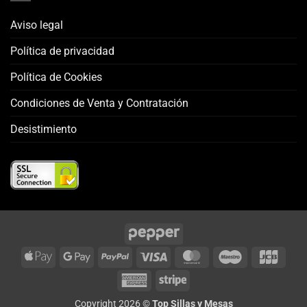
Aviso legal
Política de privacidad
Política de Cookies
Condiciones de Venta y Contratación
Desistimiento
Apple
Google
PayPal
Visa
MasterCard
Maestro
JCB
Pay
Pay
American
Stripe
Express
Copyright 2026 ©
Top Sillas y Mesas