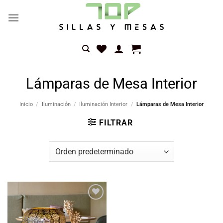
Saltar
al
contenido
Lámparas de Mesa Interior
Inicio
/
Iluminación
/
Iluminación Interior
/
Lámparas de Mesa Interior
FILTRAR
Añadir
a la
lista