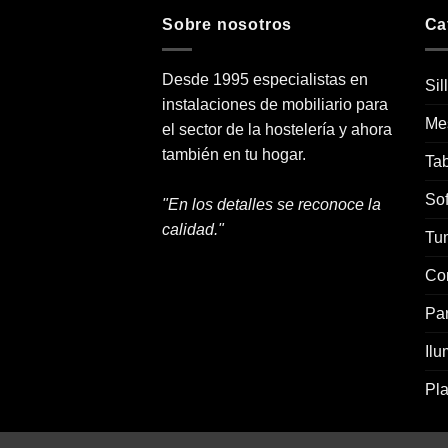
Sobre nosotros
Ca
Desde 1995 especialistas en
Sil
instalaciones de mobiliario para
Me
el sector de la hostelería y ahora
también en tu hogar.
Tab
Sof
"En los detalles se reconoce la
calidad."
Tu
Co
Pa
Ilu
Pla