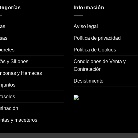
tegorías
Información
las
Aviso legal
sas
Política de privacidad
uretes
Política de Cookies
ás y Sillones
Condiciones de Venta y
Contratación
mbonas y Hamacas
Desistimiento
njuntos
rasoles
minación
ntas y maceteros