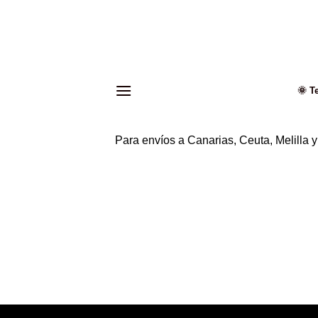
Saltar
al
contenido
🌞 T
Para envíos a Canarias, Ceuta, Melilla 