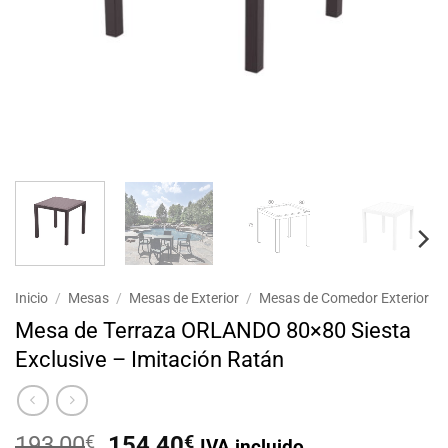
Inicio
/
Mesas
/
Mesas de Exterior
/
Mesas de Comedor Exterior
Mesa de Terraza ORLANDO 80×80 Siesta
Exclusive – Imitación Ratán
El
El
193,00
€
154,40
€
IVA incluido