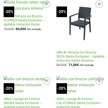
1.162,00€.
929,50€.
265,00€.
212,00€.
-20%
-20%
Añadir
Añadir
a la
a la
Silla de Terraza sin Brazos
lista
lista
FLORIDA Siesta Exclusive –
de
de
Apilable Imitación Ratán
deseos
deseos
El
El
75,00
€
60,00
€
IVA incluido
precio
precio
original
actual
era:
es:
75,00€.
60,00€.
Silla de Terraza con Brazos
IBIZA Siesta Exclusive – Apilable
Imitación Ratán Ibicenco
El
El
89,00
€
71,00
€
IVA incluido
precio
precio
original
actual
era:
es:
89,00€.
71,00€.
-20%
-20%
Añadir
Añadir
a la
a la
lista
lista
de
de
Sillón Lounge de Exterior
Sillón Lounge de Exterior
deseos
deseos
ARUBA Siesta Exclusive –
CALIFORNIA Siesta Exclusive –
Apilable Imitación Ratán
Imitación Ratán