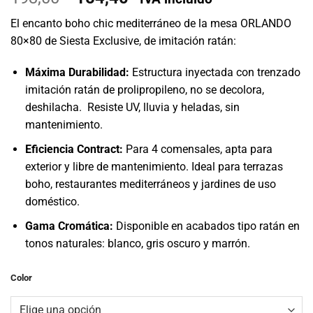
precio
precio
El encanto boho chic mediterráneo de la mesa ORLANDO
original
actual
80×80 de Siesta Exclusive, de imitación ratán:
era:
es:
193,00€.
154,40€.
Máxima Durabilidad:
Estructura inyectada con trenzado
imitación ratán de prolipropileno, no se decolora,
deshilacha. Resiste UV, lluvia y heladas, sin
mantenimiento.
Eficiencia Contract:
Para 4 comensales, apta para
exterior y libre de mantenimiento. Ideal para terrazas
boho, restaurantes mediterráneos y jardines de uso
doméstico.
Gama Cromática:
Disponible en acabados tipo ratán en
tonos naturales: blanco, gris oscuro y marrón.
Color