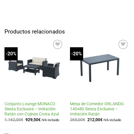
Productos relacionados
-20%
-20%
Añadir
Añadir
a la
a la
lista
lista
de
de
deseos
deseos
Conjunto Lounge MONACO
Mesa de Comedor ORLANDO
Siesta Exclusive – Imitación
140×80 Siesta Exclusive –
Ratán con Cojines Costa Azul
Imitación Ratán
El
El
El
El
1.162,00
€
929,50
€
265,00
€
212,00
€
IVA incluido
IVA incluido
precio
precio
precio
precio
original
actual
original
actual
era:
es:
era:
es: