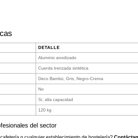
icas
DETALLE
Aluminio anodizado
Cuerda trenzada sintética
Deco Bambú, Gris, Negro-Crema
No
Sí, alta capacidad
120 kg
fesionales del sector
cafetería o cualquier establecimiento de hostelería?
Contáctan