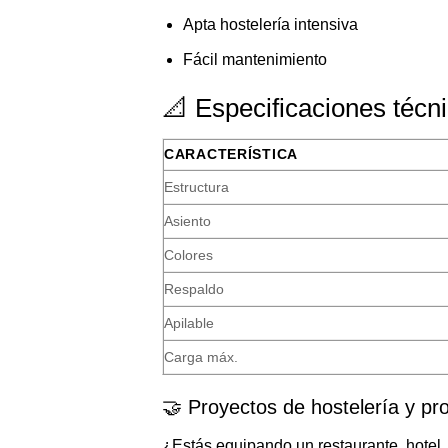
Apta hostelería intensiva
Fácil mantenimiento
📐 Especificaciones técn
CARACTERÍSTICA
Estructura
Asiento
Colores
Respaldo
Apilable
Carga máx.
🤝 Proyectos de hostelería y pro
¿Estás equipando un restaurante, hotel, 