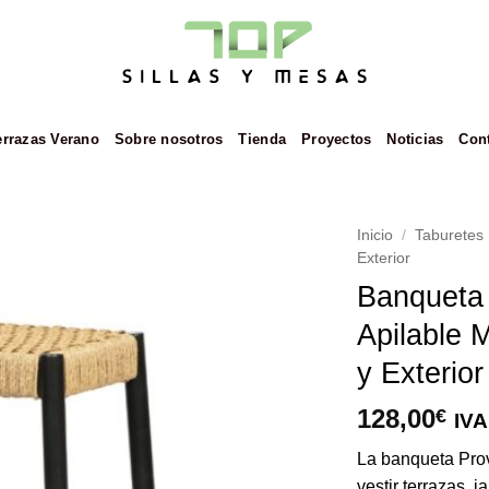
errazas Verano
Sobre nosotros
Tienda
Proyectos
Noticias
Con
Inicio
/
Taburetes
Exterior
Añadir
Banqueta 
a la
Apilable M
lista de
deseos
y Exterior
128,00
€
IVA
La banqueta Prov
vestir terrazas, 