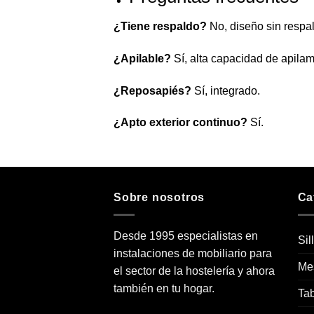
¿Tiene respaldo?
No, diseño sin respa
¿Apilable?
Sí, alta capacidad de apilam
¿Reposapiés?
Sí, integrado.
¿Apto exterior continuo?
Sí.
Sobre nosotros
Ca
Desde 1995 especialistas en
Sil
instalaciones de mobiliario para
Me
el sector de la hostelería y ahora
también en tu hogar.
Tab