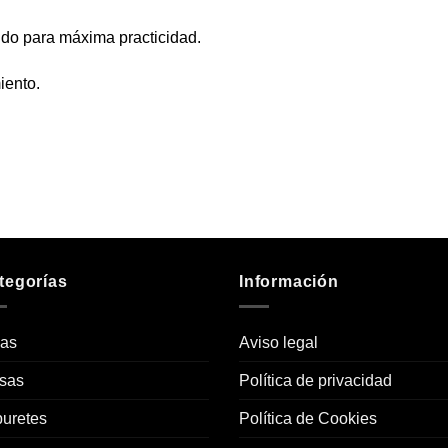
ldo para máxima practicidad.
iento.
tegorías
Información
las
Aviso legal
sas
Política de privacidad
uretes
Política de Cookies