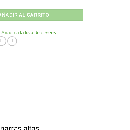
os Provenza - Apilable Médula Sintética Interior y Exterior cantid
AÑADIR AL CARRITO
Añadir a la lista de deseos
barras altas