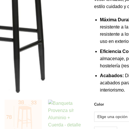
estilo cuidado y 
Máxima Durab
resistente a l
resistente a l
uso en exterio
Eficiencia Co
almacenaje, p
hostelería (re
Acabados:
Di
acabados para
interiorismo.
Color