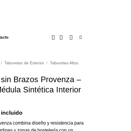
tacto
/
Taburetes de Exterior
/
Taburetes Altos
sin Brazos Provenza –
édula Sintética Interior
 incluido
enza combina diseño y resistencia para
jardines y zonas de hostelería con un