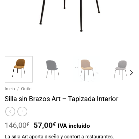
Inicio
/
Outlet
Silla sin Brazos Art – Tapizada Interior
El
El
146,00
€
57,00
€
IVA incluido
precio
precio
La silla Art aporta diseño y confort a restaurantes,