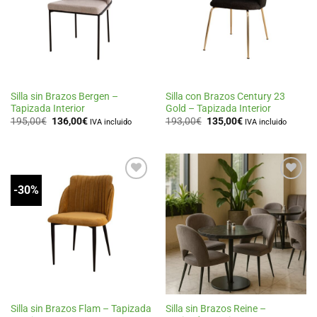
de
de
deseos
deseos
Silla sin Brazos Bergen –
Silla con Brazos Century 23
Tapizada Interior
Gold – Tapizada Interior
El
El
El
El
195,00
€
136,00
€
193,00
€
135,00
€
IVA incluido
IVA incluido
precio
precio
precio
precio
original
actual
original
actual
era:
es:
era:
es:
195,00€.
136,00€.
193,00€.
135,00€.
-30%
Añadir
Añadir
a la
a la
lista
lista
de
de
deseos
deseos
Silla sin Brazos Flam – Tapizada
Silla sin Brazos Reine –