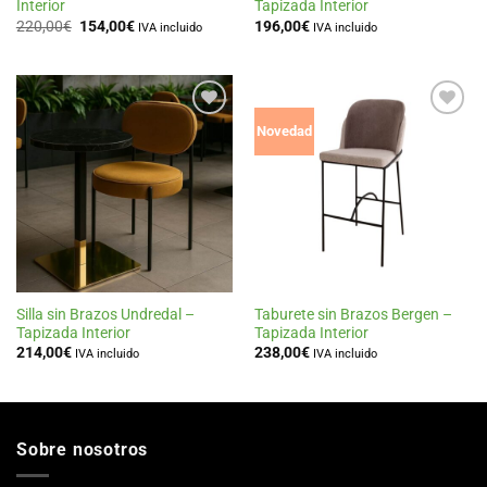
Interior
Tapizada Interior
El
El
220,00
€
154,00
€
196,00
€
IVA incluido
IVA incluido
precio
precio
original
actual
era:
es:
220,00€.
154,00€.
Añadir
Añadir
Novedad
a la
a la
lista
lista
de
de
deseos
deseos
Silla sin Brazos Undredal –
Taburete sin Brazos Bergen –
Tapizada Interior
Tapizada Interior
214,00
€
238,00
€
IVA incluido
IVA incluido
Sobre nosotros