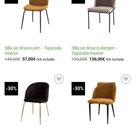
a la
a la
lista
lista
de
de
deseos
deseos
Silla sin Brazos Art – Tapizada
Silla sin Brazos Bergen –
Interior
Tapizada Interior
El
El
El
El
146,00
€
57,00
€
195,00
€
136,00
€
IVA incluido
IVA incluido
precio
precio
precio
precio
original
actual
original
actual
era:
es:
era:
es:
146,00€.
57,00€.
195,00€.
136,00€.
-30%
-30%
Añadir
Añadir
a la
a la
lista
lista
de
de
deseos
deseos