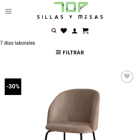
Saltar
al
contenido
7 días laborales
FILTRAR
-30%
Añadir
a la
lista de
deseos