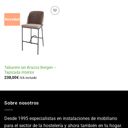
Añadir
Novedad
a la
lista
de
deseos
Taburete sin Brazos Bergen –
Tapizada Interior
238,00
€
IVA incluido
Sobre nosotros
Desde 1995 especialistas en instalaciones de mobiliario
para el sector de la hostelería y ahora también en tu hogar.