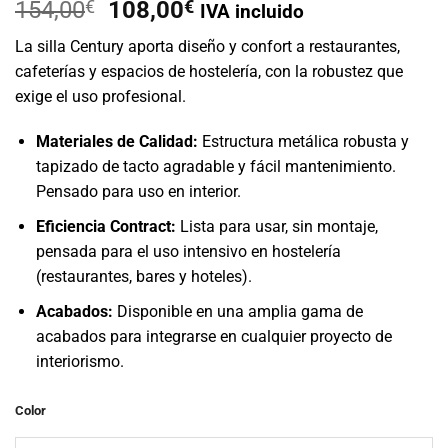
El
El
154,00
€
108,00
€
IVA incluido
precio
precio
La silla Century aporta diseño y confort a restaurantes,
original
actual
cafeterías y espacios de hostelería, con la robustez que
era:
es:
exige el uso profesional.
154,00€.
108,00€.
Materiales de Calidad:
Estructura metálica robusta y
tapizado de tacto agradable y fácil mantenimiento.
Pensado para uso en interior.
Eficiencia Contract:
Lista para usar, sin montaje,
pensada para el uso intensivo en hostelería
(restaurantes, bares y hoteles).
Acabados:
Disponible en una amplia gama de
acabados para integrarse en cualquier proyecto de
interiorismo.
Color