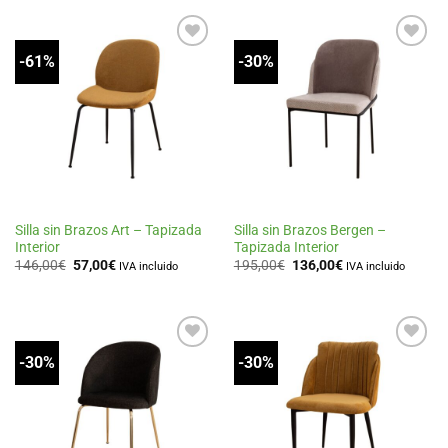
-61%
-30%
Añadir
Añadir
a la
a la
lista
lista
de
de
deseos
deseos
Silla sin Brazos Art – Tapizada
Silla sin Brazos Bergen –
Interior
Tapizada Interior
El
El
El
El
146,00
€
57,00
€
195,00
€
136,00
€
IVA incluido
IVA incluido
precio
precio
precio
precio
original
actual
original
actual
era:
es:
era:
es:
146,00€.
57,00€.
195,00€.
136,00€.
-30%
-30%
Añadir
Añadir
a la
a la
lista
lista
de
de
deseos
deseos