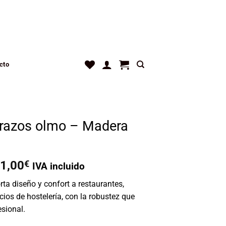
cto
 Brazos olmo – Madera
El
1,00
€
IVA incluido
ecio
precio
rta diseño y confort a restaurantes,
iginal
actual
cios de hostelería, con la robustez que
a:
es:
esional.
0,00€.
101,00€.