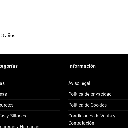
 3 años.
tegorías
Información
las
Aviso legal
sas
Política de privacidad
uretes
Política de Cookies
ás y Sillones
Condiciones de Venta y
Contratación
mbonas y Hamacas