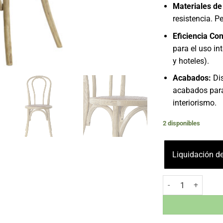
Materiales de
resistencia. P
Eficiencia Con
para el uso in
y hoteles).
Acabados:
Dis
acabados para
interiorismo.
2 disponibles
Liquidación de
Silla sin Brazos ol