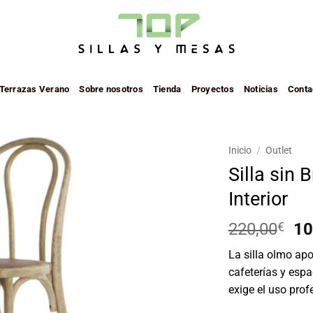
 Terrazas Verano
Sobre nosotros
Tienda
Proyectos
Noticias
Conta
Inicio
/
Outlet
Silla sin
Añadir
Interior
a la
lista de
deseos
El
220,00
€
10
pr
La silla olmo apo
or
cafeterías y espa
er
exige el uso prof
22