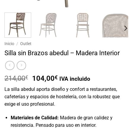
Inicio
/
Outlet
Silla sin Brazos abedul – Madera Interior
El
El
214,00
€
104,00
€
IVA incluido
precio
precio
La silla abedul aporta diseño y confort a restaurantes,
original
actual
cafeterías y espacios de hostelería, con la robustez que
era:
es:
exige el uso profesional.
214,00€.
104,00€.
Materiales de Calidad:
Madera de gran calidez y
resistencia. Pensado para uso en interior.