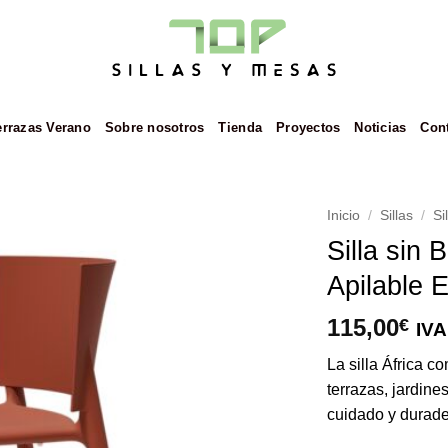
errazas Verano
Sobre nosotros
Tienda
Proyectos
Noticias
Con
Inicio
/
Sillas
/
Si
Silla sin
Añadir
Apilable E
a la
lista de
deseos
115,00
€
IVA
La silla África c
terrazas, jardine
cuidado y durade