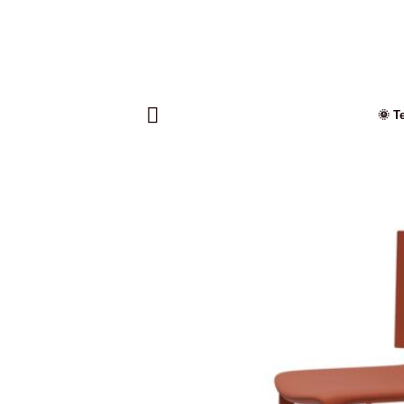
Saltar
al
contenido
🌞 T