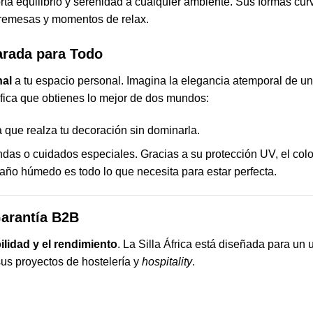
rta equilibrio y serenidad a cualquier ambiente. Sus formas cu
obremesas y momentos de relax.
arada para Todo
nal
a tu espacio personal. Imagina la elegancia atemporal de un h
fica que obtienes lo mejor de dos mundos:
 que realza tu decoración sin dominarla.
ndas o cuidados especiales. Gracias a su protección UV, el col
ño húmedo es todo lo que necesita para estar perfecta.
Garantía B2B
bilidad y el rendimiento
. La Silla África está diseñada para un 
 sus proyectos de hostelería y
hospitality
.