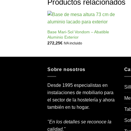
Productos relacionados
+
Añadir
a la
Base Mari-Sol Vondom – Abatible
lista de
Aluminio Exterior
deseos
272,25
€
IVA incluido
Sobre nosotros
Ca
Desde 1995 especialistas en
Sil
instalaciones de mobiliario para
Me
el sector de la hostelería y ahora
también en tu hogar.
Tab
Sof
"En los detalles se reconoce la
calidad."