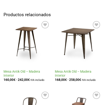
Productos relacionados
Añadir
Añadir
a la
a la
lista
lista
de
de
deseos
deseos
Mesa Antik Old – Madera
Mesa Antik Old – Madera
Interior
Interior
Rango
Rango
160,00
€
-
242,00
€
168,00
€
-
258,00
€
IVA incluido
IVA incluido
de
de
precios:
precios:
desde
desde
160,00€
168,00€
hasta
hasta
242,00€
258,00€
Añadir
Añadir