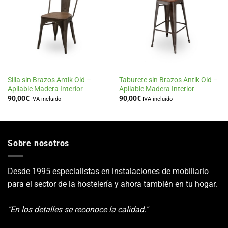
a la
a la
lista
lista
de
de
deseos
deseos
Silla sin Brazos Antik Old –
Taburete sin Brazos Antik Old –
Apilable Madera Interior
Apilable Madera Interior
90,00
€
90,00
€
IVA incluido
IVA incluido
Sobre nosotros
Desde 1995 especialistas en instalaciones de mobiliario
para el sector de la hostelería y ahora también en tu hogar.
"En los detalles se reconoce la calidad."