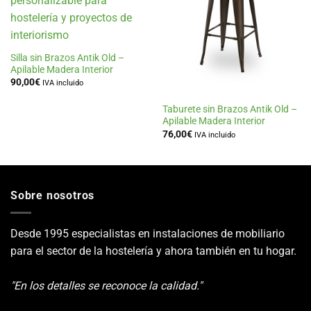
a la
a la
lista
lista
de
de
deseos
deseos
Silla sin Brazos Antik Old –
Apilable Madera Interior
90,00
€
IVA incluido
Taburete sin Brazos Antik Old –
Apilable Madera Interior
76,00
€
IVA incluido
Sobre nosotros
Desde 1995 especialistas en instalaciones de mobiliario
para el sector de la hostelería y ahora también en tu hogar.
"En los detalles se reconoce la calidad."