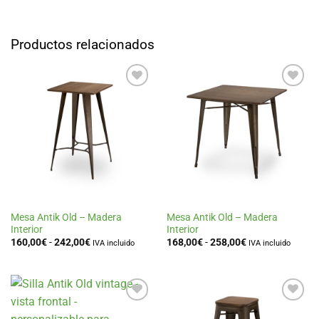
Productos relacionados
Añadir
Añadir
a la
a la
lista
lista
de
de
deseos
deseos
Mesa Antik Old – Madera
Mesa Antik Old – Madera
Interior
Interior
Rango
Rango
160,00
€
-
242,00
€
168,00
€
-
258,00
€
IVA incluido
IVA incluido
de
de
precios:
precios:
desde
desde
160,00€
168,00€
hasta
hasta
242,00€
258,00€
Añadir
Añadir