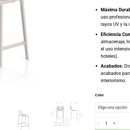
Máxima Durab
uso profesiona
rayos UV y la 
Eficiencia Con
almacenaje, li
el uso intensi
hoteles).
Acabados:
Dis
acabados para
interiorismo.
Color
Taburete sin Brazo