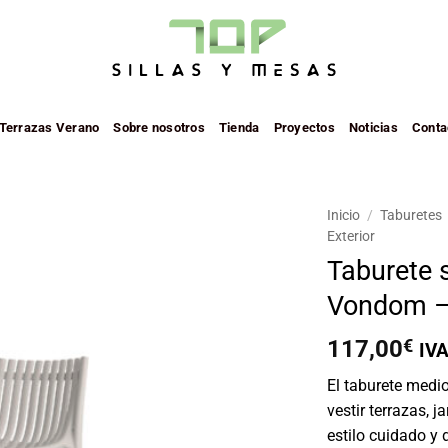
 Terrazas Verano
Sobre nosotros
Tienda
Proyectos
Noticias
Conta
Inicio
/
Taburetes
Exterior
Añadir
Taburete 
a la
Vondom – 
lista de
deseos
117,00
€
IVA
El taburete medio
vestir terrazas, 
estilo cuidado y 