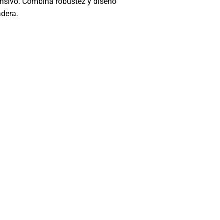
ensivo. Combina robustez y diseño
adera.