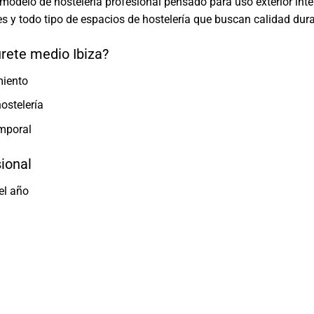
modelo de hostelería profesional pensado para uso exterior int
s y todo tipo de espacios de hostelería que buscan calidad dur
urete medio Ibiza?
miento
ostelería
emporal
sional
el año