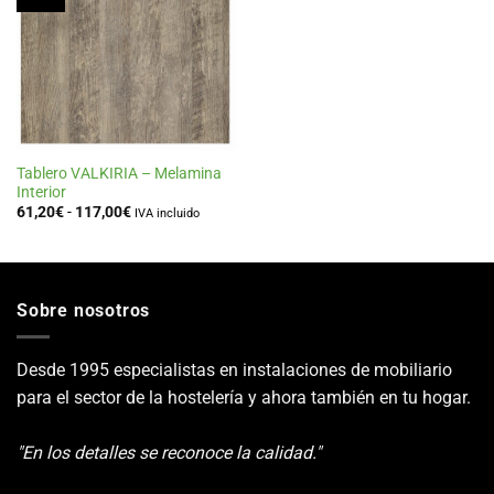
a la
lista
de
deseos
Tablero VALKIRIA – Melamina
Interior
Rango
61,20
€
-
117,00
€
IVA incluido
de
precios:
desde
61,20€
hasta
117,00€
Sobre nosotros
Desde 1995 especialistas en instalaciones de mobiliario
para el sector de la hostelería y ahora también en tu hogar.
"En los detalles se reconoce la calidad."