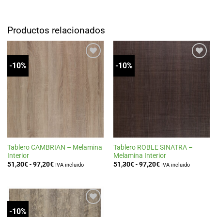
Productos relacionados
-10%
-10%
Añadir
Añadir
a la
a la
lista
lista
de
de
deseos
deseos
Tablero CAMBRIAN – Melamina
Tablero ROBLE SINATRA –
Interior
Melamina Interior
Rango
Rango
51,30
€
-
97,20
€
51,30
€
-
97,20
€
IVA incluido
IVA incluido
de
de
precios:
precios:
desde
desde
51,30€
51,30€
hasta
hasta
97,20€
97,20€
-10%
Añadir