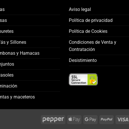
las
Aviso legal
sas
Política de privacidad
uretes
Política de Cookies
ás y Sillones
Condiciones de Venta y
Contratación
mbonas y Hamacas
Desistimiento
njuntos
asoles
minación
ntas y maceteros
Apple
Google
PayPal
Pay
Pay