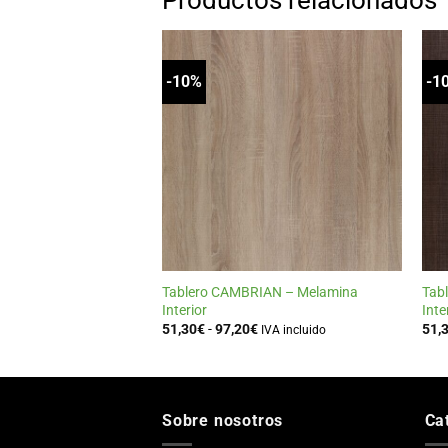
Productos relacionados
-10%
-1
Añadir
a la
lista
de
deseos
+
Tablero CAMBRIAN – Melamina
Tab
Interior
Inte
Rango
51,30
€
-
97,20
€
51,
IVA incluido
de
precios:
desde
51,30€
hasta
97,20€
Sobre nosotros
Ca