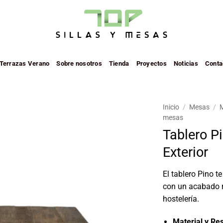
 Terrazas Verano
Sobre nosotros
Tienda
Proyectos
Noticias
Conta
Inicio
/
Mesas
/
M
mesas
Añadir
Tablero Pi
a la
Exterior
lista de
deseos
El tablero Pino t
con un acabado re
hostelería.
Material y Res