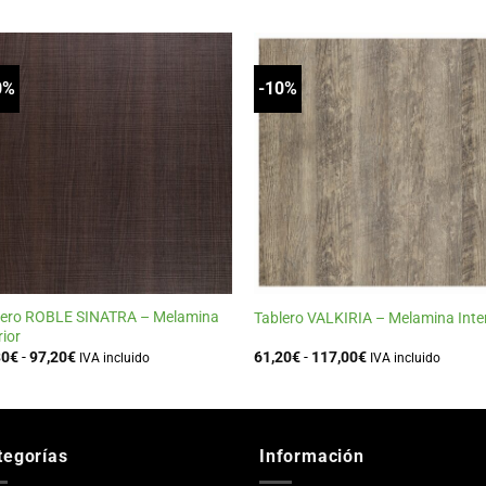
0%
-10%
Añadir
Añad
a la
a l
lista
list
de
de
deseos
dese
+
+
lero ROBLE SINATRA – Melamina
Tablero VALKIRIA – Melamina Inter
rior
Rango
Rango
30
€
-
97,20
€
61,20
€
-
117,00
€
IVA incluido
IVA incluido
de
de
precios:
precios:
desde
desde
51,30€
61,20€
hasta
hasta
97,20€
117,00€
tegorías
Información