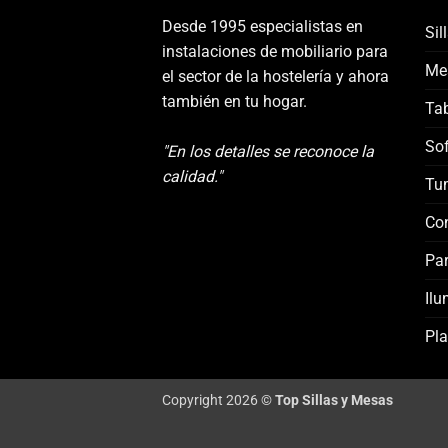
Desde 1995 especialistas en
Sil
instalaciones de mobiliario para
Me
el sector de la hostelería y ahora
también en tu hogar.
Tab
Sof
"En los detalles se reconoce la
calidad."
Tu
Co
Par
Ilu
Pla
Copyright 2026 ©
Top Sillas y Mesas