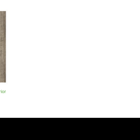
ir
a
a
os
ior