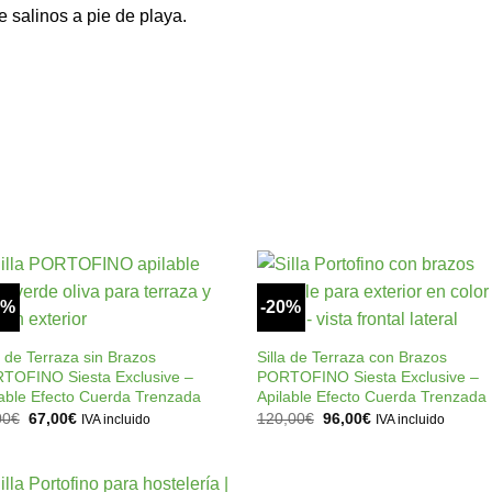
e salinos a pie de playa.
0%
-20%
Añadir
Añad
+
+
a la
a l
lista de
lista
a de Terraza sin Brazos
Silla de Terraza con Brazos
deseos
dese
TOFINO Siesta Exclusive –
PORTOFINO Siesta Exclusive –
lable Efecto Cuerda Trenzada
Apilable Efecto Cuerda Trenzada
El
El
El
El
00
€
67,00
€
120,00
€
96,00
€
IVA incluido
IVA incluido
precio
precio
precio
precio
original
actual
original
actual
era:
es:
era:
es:
84,00€.
67,00€.
120,00€.
96,00€.