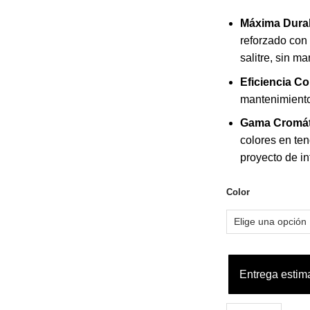
Máxima Durab
reforzado con 
salitre, sin m
Eficiencia Co
mantenimiento
Gama Cromát
colores en ten
proyecto de in
Color
Entrega estim