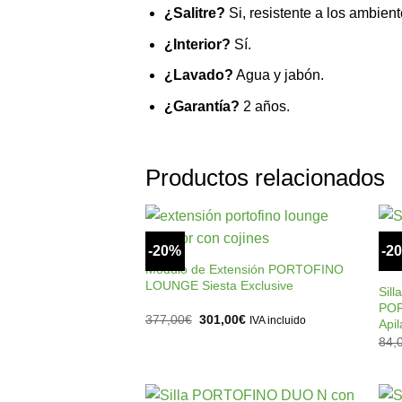
¿Salitre?
Si, resistente a los ambient
¿Interior?
Sí.
¿Lavado?
Agua y jabón.
¿Garantía?
2 años.
Productos relacionados
+
-20%
-2
Añadir
a la
Módulo de Extensión PORTOFINO
lista de
LOUNGE Siesta Exclusive
Sill
deseos
POR
El
El
377,00
€
301,00
€
IVA incluido
Api
precio
precio
84,
original
actual
era:
es:
377,00€.
301,00€.