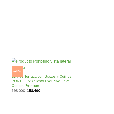
+
-20%
ir
Añadir
a
a la
Silla de Terraza con Brazos y Cojines
 de
lista de
PORTOFINO Siesta Exclusive – Set
os
deseos
Confort Premium
El
El
198,00
€
158,40
€
precio
precio
original
actual
era:
es:
198,00€.
158,40€.