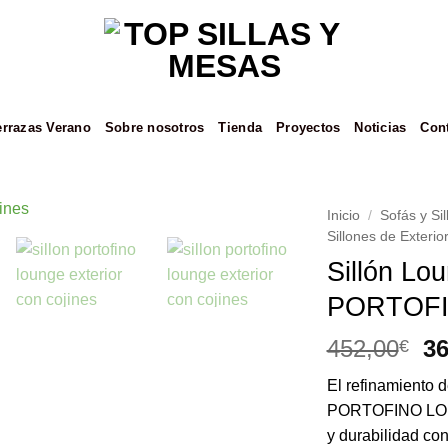
errazas Verano
Sobre nosotros
Tienda
Proyectos
Noticias
Con
Inicio
/
Sofás y Si
Sillones de Exterio
Añadir
Sillón Lo
a la
PORTOFIN
lista de
deseos
El
452,00
36
€
pr
El refinamiento d
or
PORTOFINO LOUNG
er
y durabilidad con 
45