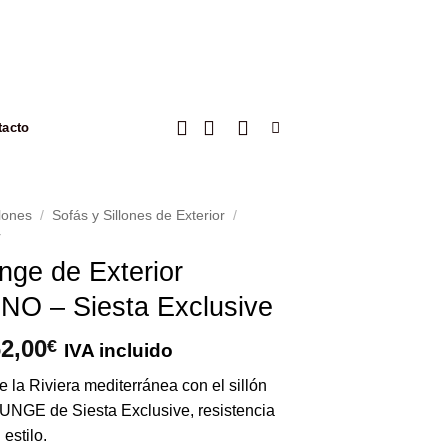
tacto
llones
/
Sofás y Sillones de Exterior
/
r
unge de Exterior
O – Siesta Exclusive
El
2,00
€
IVA incluido
ecio
precio
e la Riviera mediterránea con el sillón
iginal
actual
E de Siesta Exclusive, resistencia
a:
es:
estilo.
2,00€.
362,00€.