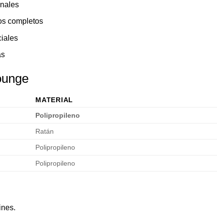
onales
os completos
iales
as
ounge
MATERIAL
Polipropileno
Ratán
Polipropileno
Polipropileno
ines.