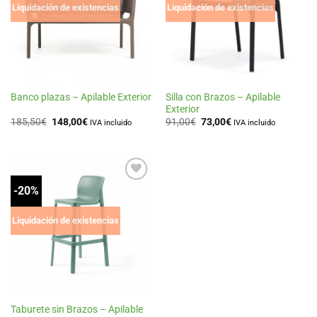
de
de
Liquidación de existencias
Liquidación de existencias
deseos
deseos
Silla con Brazos – Apilable
Banco plazas – Apilable Exterior
Exterior
El
El
El
El
185,50
€
148,00
€
91,00
€
73,00
€
IVA incluido
IVA incluido
precio
precio
precio
precio
original
actual
original
actual
era:
es:
era:
es:
185,50€.
148,00€.
91,00€.
73,00€.
-20%
Añadir
a la
lista
de
Liquidación de existencias
deseos
Taburete sin Brazos – Apilable