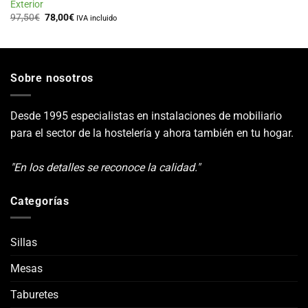
Exterior
El
El
97,50
€
78,00
€
IVA incluido
precio
precio
original
actual
era:
es:
97,50€.
78,00€.
Sobre nosotros
Desde 1995 especialistas en instalaciones de mobiliario
para el sector de la hostelería y ahora también en tu hogar.
"En los detalles se reconoce la calidad."
Categorías
Sillas
Mesas
Taburetes