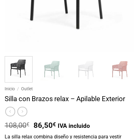
Inicio
/
Outlet
Silla con Brazos relax – Apilable Exterior
El
El
108,00
€
86,50
€
IVA incluido
precio
precio
La silla relax combina diseño y resistencia para vestir