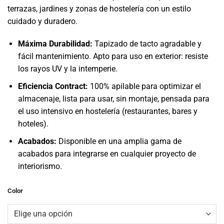
original
actual
terrazas, jardines y zonas de hostelería con un estilo
era:
es:
cuidado y duradero.
108,00€.
86,50€.
Máxima Durabilidad:
Tapizado de tacto agradable y
fácil mantenimiento. Apto para uso en exterior: resiste
los rayos UV y la intemperie.
Eficiencia Contract:
100% apilable para optimizar el
almacenaje, lista para usar, sin montaje, pensada para
el uso intensivo en hostelería (restaurantes, bares y
hoteles).
Acabados:
Disponible en una amplia gama de
acabados para integrarse en cualquier proyecto de
interiorismo.
Color