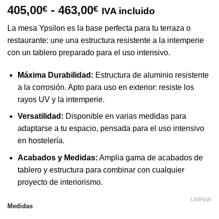
Rango
405,00
-
463,00
€
€
IVA incluido
de
La mesa Ypsilon es la base perfecta para tu terraza o
precios:
restaurante: une una estructura resistente a la intemperie
desde
con un tablero preparado para el uso intensivo.
405,00€
hasta
Máxima Durabilidad:
Estructura de aluminio resistente
463,00€
a la corrosión. Apto para uso en exterior: resiste los
rayos UV y la intemperie.
Versatilidad:
Disponible en varias medidas para
adaptarse a tu espacio, pensada para el uso intensivo
en hostelería.
Acabados y Medidas:
Amplia gama de acabados de
tablero y estructura para combinar con cualquier
proyecto de interiorismo.
LIMPIAR
Medidas