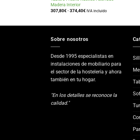
Madera Interior
Rango
307,80
€
-
374,40
€
IVA incluido
de
precios:
desde
307,80€
hasta
374,40€
Sobre nosotros
Ca
Desde 1995 especialistas en
Sil
instalaciones de mobiliario para
Me
el sector de la hostelería y ahora
también en tu hogar.
Tab
Sof
"En los detalles se reconoce la
calidad."
Tu
Co
Par