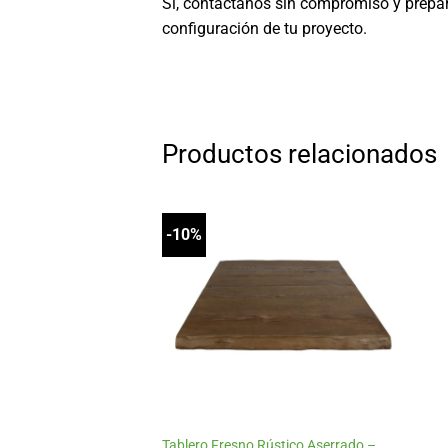
Sí, contáctanos sin compromiso y prepa
configuración de tu proyecto.
Productos relacionados
-10%
Añadir
a la
lista
de
deseos
+
Tablero Fresno Rústico Aserrado –