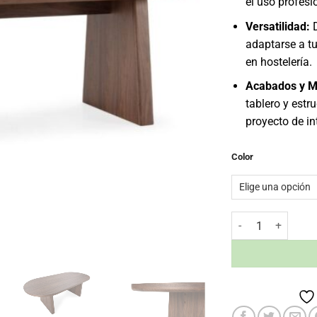
el uso profesi
Versatilidad:
D
adaptarse a tu
en hostelería.
Acabados y M
tablero y estr
proyecto de in
Color
Mesa oval Blair 220