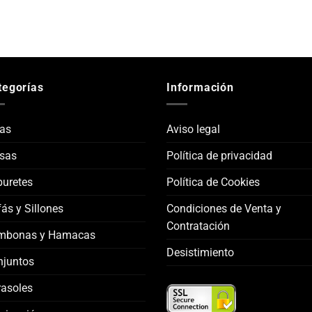
tegorías
Información
las
Aviso legal
sas
Política de privacidad
uretes
Política de Cookies
ás y Sillones
Condiciones de Venta y
Contratación
mbonas y Hamacas
Desistimiento
njuntos
asoles