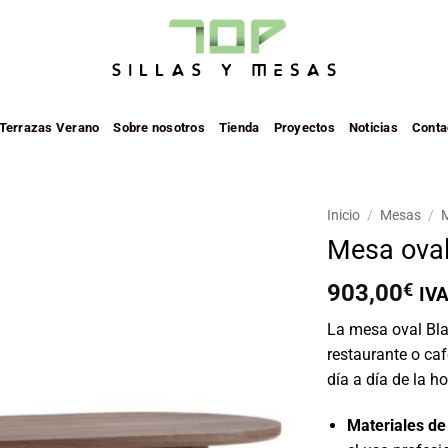
 Terrazas Verano
Sobre nosotros
Tienda
Proyectos
Noticias
Conta
Inicio
/
Mesas
/
M
Mesa oval
Añadir
a la
903,00
€
IVA
lista de
deseos
La mesa oval Blai
restaurante o ca
día a día de la ho
Materiales de