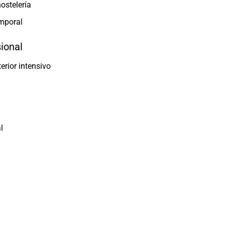
ostelería
emporal
sional
erior intensivo
l