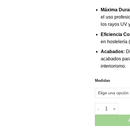
Máxima Durab
el uso profesi
los rayos UV y
Eficiencia Co
en hostelería 
Acabados:
Di
acabados para
interiorismo.
Medidas
Lámpara VASES Vo