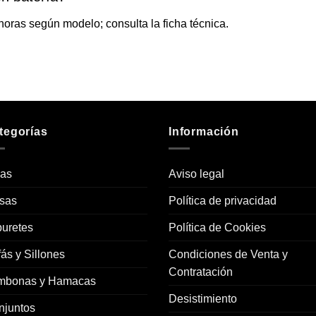
horas según modelo; consulta la ficha técnica.
tegorías
Información
las
Aviso legal
sas
Política de privacidad
uretes
Política de Cookies
ás y Sillones
Condiciones de Venta y
Contratación
mbonas y Hamacas
Desistimiento
njuntos