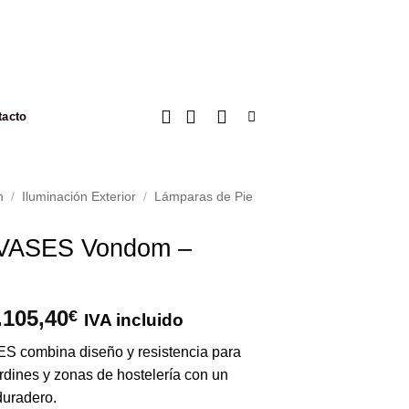
tacto
n
/
Iluminación Exterior
/
Lámparas de Pie
VASES Vondom –
Rango
.105,40
€
IVA incluido
de
S combina diseño y resistencia para
precios:
jardines y zonas de hostelería con un
desde
duradero.
768,35€