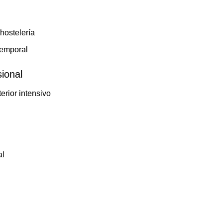
 hostelería
temporal
sional
erior intensivo
al