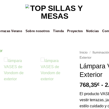
errazas Verano
Sobre nosotros
Tienda
Proyectos
Noticias
Con
Inicio
/
Iluminació
Exterior
Añadir
Lámpara 
a la
Exterior
lista de
deseos
768,35
-
2
€
El producto VASE
vestir terrazas, 
estilo cuidado y 