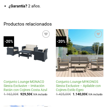
¿Garantía?
2 años.
Productos relacionados
-20%
-20%
Añadir
Añadir
a la
a la
lista
lista
de
de
deseos
deseos
Conjunto Lounge MONACO
Conjunto Lounge MYKONOS
Siesta Exclusive – Imitación
Siesta Exclusive – Apilable con
Ratán con Cojines Costa Azul
Cojines Estilo Egeo
El
El
El
El
1.162,00
€
929,50
€
1.425,00
€
1.140,00
€
IVA incluido
IVA incluido
precio
precio
precio
precio
original
actual
original
actual
era:
es:
era:
es:
1.162,00€.
929,50€.
1.425,00€.
1.140,00€.