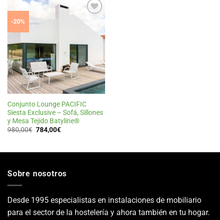
Añadir
-20%
a la
lista
de
deseos
Conjunto Lounge PACIFIC
Siesta Exclusive – Sofá, Sillones
y Mesa Tejido Batyline®
El
El
980,00
€
784,00
€
precio
precio
original
actual
era:
es:
980,00€.
784,00€.
Sobre nosotros
Desde 1995 especialistas en instalaciones de mobiliario
para el sector de la hostelería y ahora también en tu hogar.