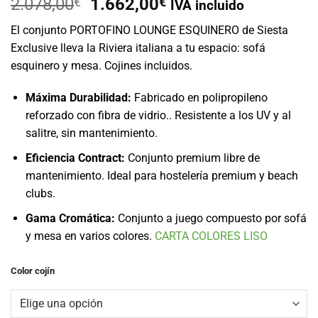
El
El
2.078,00
€
1.662,00
€
IVA incluido
precio
precio
El conjunto PORTOFINO LOUNGE ESQUINERO de Siesta
original
actual
Exclusive lleva la Riviera italiana a tu espacio: sofá
era:
es:
esquinero y mesa. Cojines incluidos.
2.078,00€.
1.662,00€.
Máxima Durabilidad:
Fabricado en polipropileno
reforzado con fibra de vidrio.. Resistente a los UV y al
salitre, sin mantenimiento.
Eficiencia Contract:
Conjunto premium libre de
mantenimiento. Ideal para hostelería premium y beach
clubs.
Gama Cromática:
Conjunto a juego compuesto por sofá
y mesa en varios colores.
CARTA COLORES LISO
Color cojín