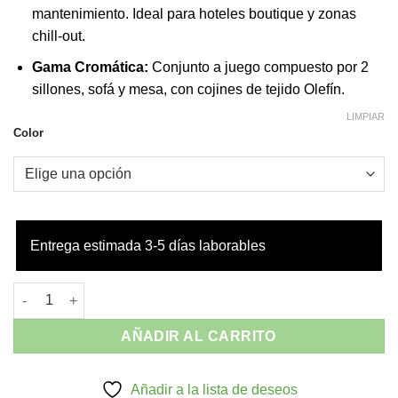
mantenimiento. Ideal para hoteles boutique y zonas
chill-out.
Gama Cromática:
Conjunto a juego compuesto por 2
sillones, sofá y mesa, con cojines de tejido Olefín.
LIMPIAR
Color
Entrega estimada 3-5 días laborables
Conjunto Lounge MYKONOS Siesta Exclusive - Apilable Estilo 
AÑADIR AL CARRITO
Añadir a la lista de deseos