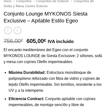
Inicio
/
Conjuntos
/
Conjuntos de Exterior
/
Conjuntos de
Sofás y Mesa Centro Exterior
Conjunto Lounge MYKONOS Siesta
Exclusive – Apilable Estilo Egeo
El
El
756,00
605,00
€
€
IVA incluido
precio
precio
El encanto mediterráneo del Egeo con el conjunto
original
actual
MYKONOS LOUNGE de Siesta Exclusive: 2 sillones, sofá
era:
es:
y mesa con cojines Olefín impermeables.
756,00€.
605,00€.
Máxima Durabilidad:
Estructura monobloque de
polipropileno reforzado con fibra de vidrio y cojines de
tejido Olefín impermeable. Sin tornillos, resistente a los
UV y a la intemperie.
Eficiencia Contract:
Conjunto apilable con cojines
impermeables, de montaje sencillo y libre de