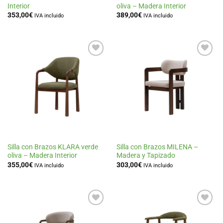
Interior
oliva – Madera Interior
353,00
€
389,00
€
IVA incluido
IVA incluido
Añadir
Añadir
a la
a la
lista
lista
de
de
deseos
deseos
Silla con Brazos KLARA verde
Silla con Brazos MILENA –
oliva – Madera Interior
Madera y Tapizado
355,00
€
303,00
€
IVA incluido
IVA incluido
Añadir
Añadir
a la
a la