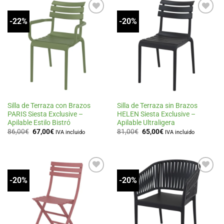
-22%
-20%
Añadir
Añadir
a la
a la
lista
lista
de
de
deseos
deseos
Silla de Terraza con Brazos
Silla de Terraza sin Brazos
PARIS Siesta Exclusive –
HELEN Siesta Exclusive –
Apilable Estilo Bistró
Apilable Ultraligera
El
El
El
El
86,00
€
67,00
€
81,00
€
65,00
€
IVA incluido
IVA incluido
precio
precio
precio
precio
original
actual
original
actual
era:
es:
era:
es:
86,00€.
67,00€.
81,00€.
65,00€.
-20%
-20%
Añadir
Añadir
a la
a la
lista
lista
de
de
deseos
deseos