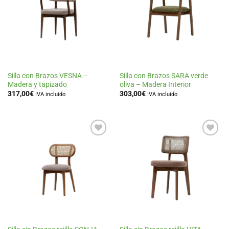
lista
lista
de
de
deseos
deseos
Silla con Brazos VESNA –
Silla con Brazos SARA verde
Madera y tapizado
oliva – Madera Interior
317,00
€
303,00
€
IVA incluido
IVA incluido
Añadir
Añadir
a la
a la
lista
lista
de
de
deseos
deseos