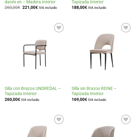
danés en – Madera Interior
Tapizada Interior
El
El
260,00
€
221,00
€
188,00
€
IVA incluido
IVA incluido
precio
precio
original
actual
era:
es:
260,00€.
221,00€.
Añadir
Añadir
a la
a la
lista
lista
de
de
deseos
deseos
Silla con Brazos UNDREDAL –
Silla sin Brazos REINE –
Tapizada Interior
Tapizada Interior
260,00
€
169,00
€
IVA incluido
IVA incluido
Añadir
Añadir
a la
a la