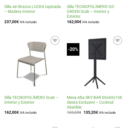
Silla sin Brazos LUCKA tapizada
Silla TECNOPOLÍMERO GO
– Madera Interior
GREEN Scab – Interior y
Exterior
237,00
€
162,00
€
IVA incluido
IVA incluido
-20%
Añadir
Añadir
a la
a la
lista
lista
de
de
deseos
deseos
Silla TECNOPOLÍMERO Scab –
Mesa Alta SKY BAR 60x60x108
Interior y Exterior
Siesta Exclusive – Cocktail
Abatible
El
El
162,00
€
169,00
€
135,20
€
IVA incluido
IVA incluido
precio
precio
original
actual
era:
es:
169,00€.
135,20€.