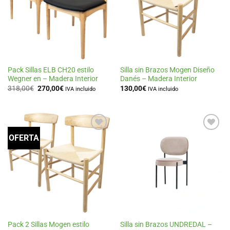
de
de
deseos
deseos
Pack Sillas ELB CH20 estilo
Silla sin Brazos Mogen Diseño
Wegner en – Madera Interior
Danés – Madera Interior
El
El
318,00
€
270,00
€
130,00
€
IVA incluido
IVA incluido
precio
precio
original
actual
era:
es:
318,00€.
270,00€.
OFERTA
Añadir
Añadir
a la
a la
lista
lista
de
de
deseos
deseos
Pack 2 Sillas Mogen estilo
Silla sin Brazos UNDREDAL –