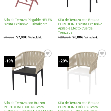
Silla de Terraza Plegable HELEN
Silla de Terraza con Brazos
Siesta Exclusive – Ultraligera
PORTOFINO Siesta Exclusive –
Apilable Efecto Cuerda
Trenzada
El
El
El
El
71,00
€
57,00
€
120,00
€
96,00
€
IVA incluido
IVA incluido
precio
precio
precio
precio
original
actual
original
actual
era:
es:
era:
es:
71,00€.
57,00€.
120,00€.
96,00€.
-19%
-20%
Añadir
Añadir
a la
a la
lista
lista
de
de
deseos
deseos
Silla de Terraza con Brazos
Silla de Terraza con Brazos
PORTOFINO DÚO N Siesta
PORTOFINO DÚO B Siesta