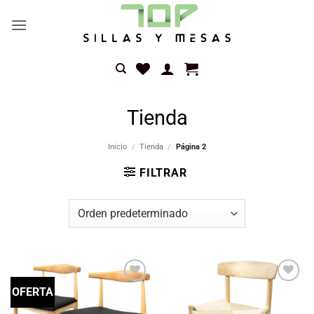
Saltar
al
contenido
Tienda
Inicio
/
Tienda
/
Página 2
FILTRAR
OFERTA
Añadir
Añadir
a la
a la
lista
lista