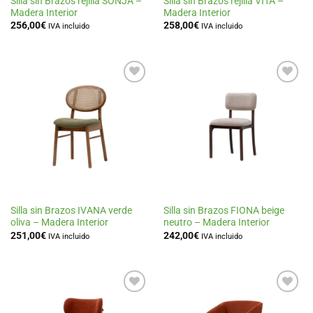
Silla sin Brazos rejilla SONJA –
Silla sin Brazos rejilla VITA –
Madera Interior
Madera Interior
256,00
€
258,00
€
IVA incluido
IVA incluido
Añadir
Añadir
a la
a la
lista
lista
de
de
deseos
deseos
Silla sin Brazos IVANA verde
Silla sin Brazos FIONA beige
oliva – Madera Interior
neutro – Madera Interior
251,00
€
242,00
€
IVA incluido
IVA incluido
Añadir
Añadir
a la
a la