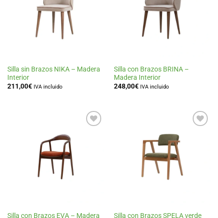
lista
lista
de
de
deseos
deseos
Silla sin Brazos NIKA – Madera
Silla con Brazos BRINA –
Interior
Madera Interior
211,00
€
248,00
€
IVA incluido
IVA incluido
Añadir
Añadir
a la
a la
lista
lista
de
de
deseos
deseos
Silla con Brazos EVA – Madera
Silla con Brazos SPELA verde