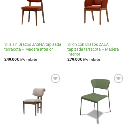
lista
lista
de
de
deseos
deseos
Silla sin Brazos JASNA tapizada
Sillón con Brazos ZALA
terracota – Madera Interior
tapizada terracota – Madera
Interior
249,00
€
279,00
€
IVA incluido
IVA incluido
Añadir
Añadir
a la
a la
lista
lista
de
de
deseos
deseos