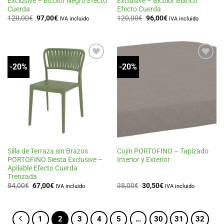
Exclusive – Bicolor Negro Efecto
Exclusive – Bicolor Blanco
Cuerda
Efecto Cuerda
El
El
El
El
120,00
€
97,00
€
120,00
€
96,00
€
IVA incluido
IVA incluido
precio
precio
precio
precio
original
actual
original
actual
era:
es:
era:
es:
120,00€.
97,00€.
120,00€.
96,00€.
-20%
-20%
Añadir
Añadir
a la
a la
lista
lista
de
de
deseos
deseos
Silla de Terraza sin Brazos
Cojín PORTOFINO – Tapizado
PORTOFINO Siesta Exclusive –
Interior y Exterior
Apilable Efecto Cuerda
Trenzada
El
El
El
El
84,00
€
67,00
€
38,00
€
30,50
€
IVA incluido
IVA incluido
precio
precio
precio
precio
original
actual
original
actual
era:
es:
era:
es:
84,00€.
67,00€.
38,00€.
30,50€.
1
2
3
4
5
…
30
31
32