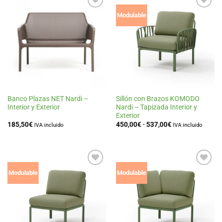
Añadir
Añadir
Modulable
a la
a la
lista
lista
de
de
deseos
deseos
Banco Plazas NET Nardi –
Sillón con Brazos KOMODO
Interior y Exterior
Nardi – Tapizada Interior y
Exterior
Rango
185,50
€
450,00
€
-
537,00
€
IVA incluido
IVA incluido
de
precios:
desde
450,00€
hasta
537,00€
Añadir
Añadir
Modulable
Modulable
a la
a la
lista
lista
de
de
deseos
deseos