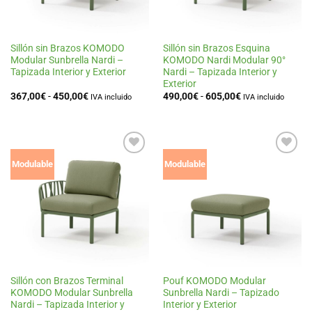
Sillón sin Brazos KOMODO
Sillón sin Brazos Esquina
Modular Sunbrella Nardi –
KOMODO Nardi Modular 90°
Tapizada Interior y Exterior
Nardi – Tapizada Interior y
Exterior
Rango
Rango
367,00
€
-
450,00
€
490,00
€
-
605,00
€
IVA incluido
IVA incluido
de
de
precios:
precios:
desde
desde
367,00€
490,00€
hasta
hasta
450,00€
605,00€
Añadir
Añadir
Modulable
Modulable
a la
a la
lista
lista
de
de
deseos
deseos
Sillón con Brazos Terminal
Pouf KOMODO Modular
KOMODO Modular Sunbrella
Sunbrella Nardi – Tapizado
Nardi – Tapizada Interior y
Interior y Exterior