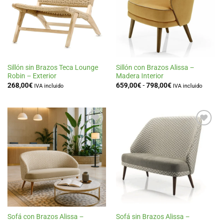
de
de
deseos
deseos
Sillón sin Brazos Teca Lounge
Sillón con Brazos Alissa –
Robin – Exterior
Madera Interior
Rango
268,00
€
659,00
€
-
798,00
€
IVA incluido
IVA incluido
de
precios:
desde
659,00€
hasta
798,00€
Añadir
Añadir
a la
a la
lista
lista
de
de
deseos
deseos
Sofá con Brazos Alissa –
Sofá sin Brazos Alissa –