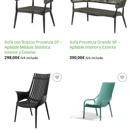
lista
lista
de
de
deseos
deseos
Sofá con Brazos Provenza 2P –
Sofá Provenza Grande 3P –
Apilable Médula Sintética
Apilable Interior y Exterior
Interior y Exterior
298,00
€
390,00
€
IVA incluido
IVA incluido
Añadir
Añadir
a la
a la
lista
lista
de
de
deseos
deseos