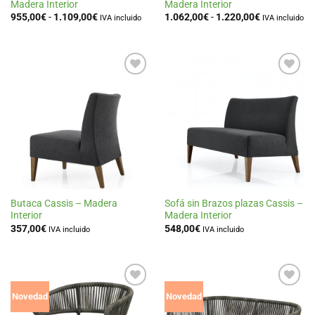
Madera Interior
Madera Interior
Rango
Rango
955,00
€
-
1.109,00
€
1.062,00
€
-
1.220,00
€
IVA incluido
IVA incluido
de
de
precios:
precios:
desde
desde
955,00€
1.062,00€
hasta
hasta
1.109,00€
1.220,00€
Añadir
Añadir
a la
a la
lista
lista
de
de
deseos
deseos
Butaca Cassis – Madera
Sofá sin Brazos plazas Cassis –
Interior
Madera Interior
357,00
€
548,00
€
IVA incluido
IVA incluido
Añadir
Añadir
Novedad
Novedad
a la
a la