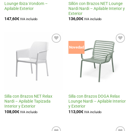
Lounge Ibiza Vondom –
Sillón con Brazos NET Lounge
Apilable Exterior
Nardi Nardi – Apilable Interior y
Exterior
147,60
€
136,00
€
IVA incluido
IVA incluido
Añadir
Añadir
Novedad
a la
a la
lista
lista
de
de
deseos
deseos
Silla con Brazos NET Relax
Silla con Brazos DOGA Relax
Nardi – Apilable Tapizada
Lounge Nardi – Apilable Interior
Interior y Exterior
y Exterior
108,00
€
113,00
€
IVA incluido
IVA incluido