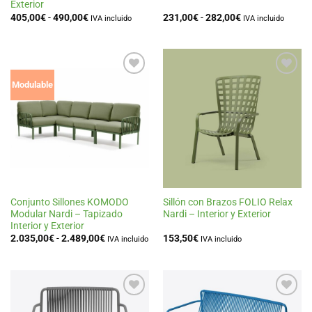
Exterior
Rango
Rango
405,00
€
-
490,00
€
231,00
€
-
282,00
€
IVA incluido
IVA incluido
de
de
precios:
precios:
desde
desde
405,00€
231,00€
hasta
hasta
490,00€
282,00€
Añadir
Añadir
Modulable
a la
a la
lista
lista
de
de
deseos
deseos
Conjunto Sillones KOMODO
Sillón con Brazos FOLIO Relax
Modular Nardi – Tapizado
Nardi – Interior y Exterior
Interior y Exterior
Rango
2.035,00
€
-
2.489,00
€
153,50
€
IVA incluido
IVA incluido
de
precios:
desde
2.035,00€
hasta
2.489,00€
Añadir
Añadir