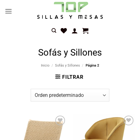
Saltar
al
contenido
Sofás y Sillones
Inicio
/
Sofás y Sillones
/
Página 2
FILTRAR
Añadir
Añadir
a la
a la
lista
lista