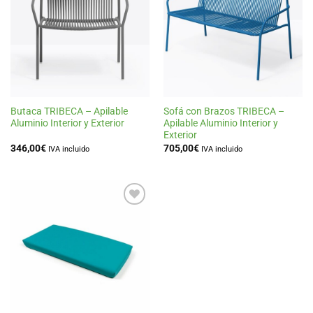
a la
a la
lista
lista
de
de
deseos
deseos
Butaca TRIBECA – Apilable
Sofá con Brazos TRIBECA –
Aluminio Interior y Exterior
Apilable Aluminio Interior y
Exterior
346,00
€
705,00
€
IVA incluido
IVA incluido
Añadir
a la
lista
de
deseos