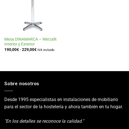
de
deseos
Mesa DINAMARCA – Werzalit
Interior y Exterior
Rango
190,00
€
-
229,00
€
IVA incluido
de
precios:
desde
190,00€
hasta
229,00€
Sobre nosotros
Desde 1995 especialistas en instalaciones de mobiliario
para el sector de la hostelería y ahora también en tu hogar.
"En los detalles se reconoce la calidad."