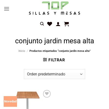
Saltar
al
contenido
conjunto jardin mesa alta
Inicio
/
Productos etiquetados “conjunto jardin mesa alta”
FILTRAR
Añadir
Novedad
a la
lista