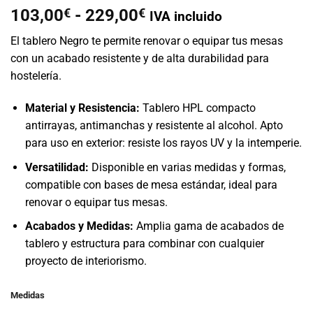
Rango
103,00
€
-
229,00
€
IVA incluido
de
El tablero Negro te permite renovar o equipar tus mesas
precios:
con un acabado resistente y de alta durabilidad para
desde
hostelería.
103,00€
hasta
Material y Resistencia:
Tablero HPL compacto
229,00€
antirrayas, antimanchas y resistente al alcohol. Apto
para uso en exterior: resiste los rayos UV y la intemperie.
Versatilidad:
Disponible en varias medidas y formas,
compatible con bases de mesa estándar, ideal para
renovar o equipar tus mesas.
Acabados y Medidas:
Amplia gama de acabados de
tablero y estructura para combinar con cualquier
proyecto de interiorismo.
Medidas