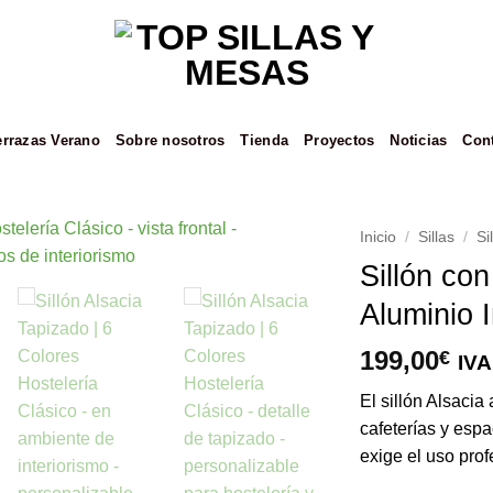
errazas Verano
Sobre nosotros
Tienda
Proyectos
Noticias
Con
Inicio
/
Sillas
/
Si
Sillón con
Añadir
Aluminio I
a la
lista de
deseos
199,00
€
IVA
El sillón Alsacia
cafeterías y espa
exige el uso prof