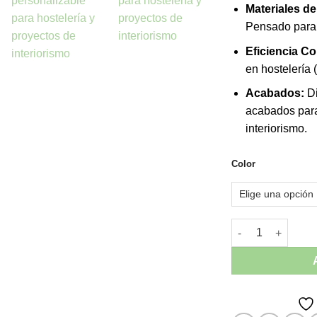
Materiales de
Pensado para u
Eficiencia Co
en hostelería 
Acabados:
Di
acabados para
interiorismo.
Color
Sillón con Brazos 