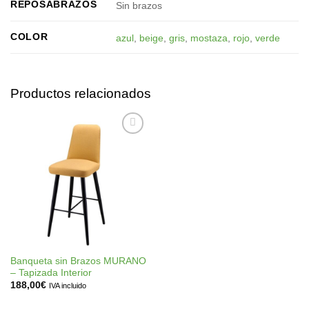
REPOSABRAZOS
Sin brazos
COLOR
azul
,
beige
,
gris
,
mostaza
,
rojo
,
verde
Productos relacionados
Añadir
a la
lista de
deseos
Banqueta sin Brazos MURANO
– Tapizada Interior
188,00
€
IVA incluido