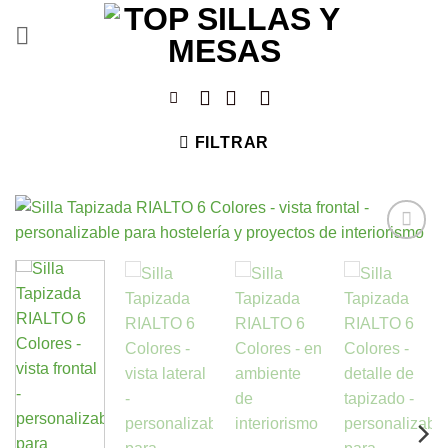
Saltar
al
contenido
FILTRAR
Añadir
a la
lista de
deseos