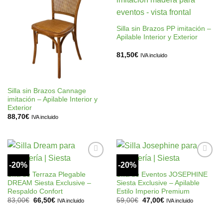
Añadir
Añadir
a la
a la
lista de
lista de
deseos
deseos
Silla sin Brazos PP imitación –
Apilable Interior y Exterior
81,50
€
IVA incluido
Silla sin Brazos Cannage
imitación – Apilable Interior y
Exterior
88,70
€
IVA incluido
-20%
-20%
Añadir
Añadir
a la
a la
Silla de Terraza Plegable
Silla de Eventos JOSEPHINE
lista de
lista de
DREAM Siesta Exclusive –
Siesta Exclusive – Apilable
deseos
deseos
Respaldo Confort
Estilo Imperio Premium
El
El
El
El
83,00
€
66,50
€
59,00
€
47,00
€
IVA incluido
IVA incluido
precio
precio
precio
precio
original
actual
original
actual
era:
es:
era:
es: