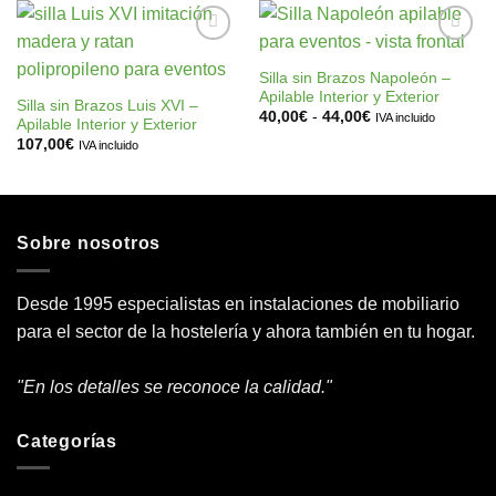
83,00€.
66,50€.
59,00€.
47,00€.
Añadir
Añadir
a la
a la
Silla sin Brazos Napoleón –
lista de
lista de
Apilable Interior y Exterior
deseos
deseos
Silla sin Brazos Luis XVI –
Rango
40,00
€
-
44,00
€
IVA incluido
Apilable Interior y Exterior
de
107,00
€
precios:
IVA incluido
desde
40,00€
hasta
44,00€
Sobre nosotros
Desde 1995 especialistas en instalaciones de mobiliario
para el sector de la hostelería y ahora también en tu hogar.
"En los detalles se reconoce la calidad."
Categorías