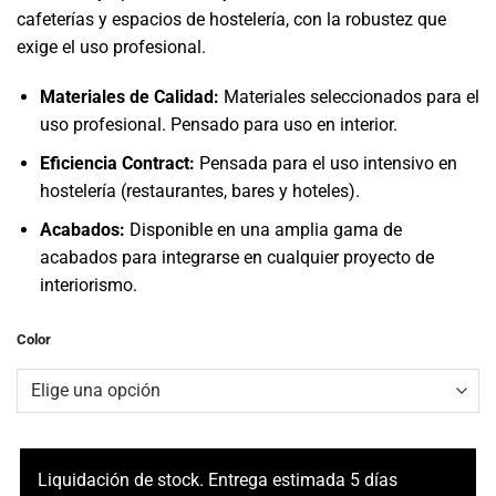
original
actual
cafeterías y espacios de hostelería, con la robustez que
era:
es:
exige el uso profesional.
83,00€.
67,00€.
Materiales de Calidad:
Materiales seleccionados para el
uso profesional. Pensado para uso en interior.
Eficiencia Contract:
Pensada para el uso intensivo en
hostelería (restaurantes, bares y hoteles).
Acabados:
Disponible en una amplia gama de
acabados para integrarse en cualquier proyecto de
interiorismo.
Color
Liquidación de stock. Entrega estimada 5 días