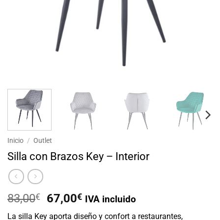
Inicio
/
Outlet
Silla con Brazos Key – Interior
El
El
83,00
€
67,00
€
IVA incluido
precio
precio
La silla Key aporta diseño y confort a restaurantes,