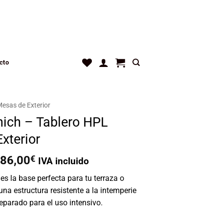
cto
esas de Exterior
ich – Tablero HPL
Exterior
Rango
86,00
€
IVA incluido
de
s la base perfecta para tu terraza o
precios:
una estructura resistente a la intemperie
desde
eparado para el uso intensivo.
316,00€
hasta