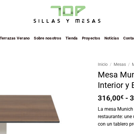
 Terrazas Verano
Sobre nosotros
Tienda
Proyectos
Noticias
Conta
Inicio
/
Mesas
/
M
Mesa Mun
Añadir
Interior y 
a la
lista de
deseos
316,00
€
-
3
La mesa Munich e
restaurante: une 
con un tablero pr