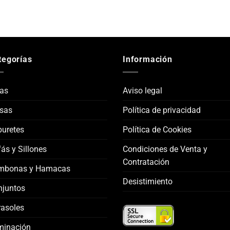
tegorías
Información
las
Aviso legal
sas
Política de privacidad
uretes
Política de Cookies
ás y Sillones
Condiciones de Venta y
Contratación
mbonas y Hamacas
Desistimiento
njuntos
asoles
minación