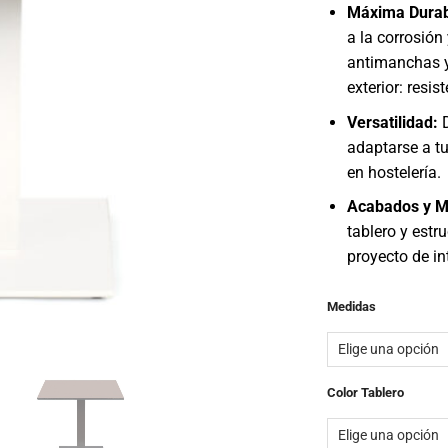
Máxima Durab
a la corrosión
antimanchas y 
exterior: resis
Versatilidad:
D
adaptarse a tu
en hostelería.
Acabados y M
tablero y estr
proyecto de in
Medidas
Color Tablero