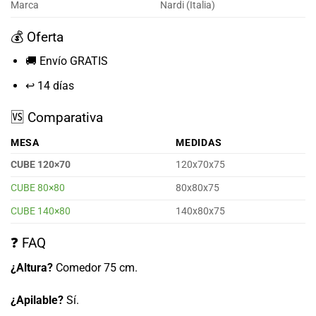
Marca
Nardi (Italia)
💰 Oferta
🚚 Envío GRATIS
↩️ 14 días
🆚 Comparativa
MESA
MEDIDAS
CUBE 120×70
120x70x75
CUBE 80×80
80x80x75
CUBE 140×80
140x80x75
❓ FAQ
¿Altura?
Comedor 75 cm.
¿Apilable?
Sí.