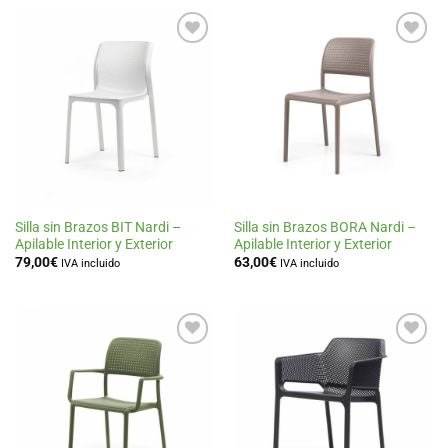
Añadir
Añadir
a la
a la
lista
lista
de
de
deseos
deseos
Silla sin Brazos BIT Nardi –
Silla sin Brazos BORA Nardi –
Apilable Interior y Exterior
Apilable Interior y Exterior
79,00
€
63,00
€
IVA incluido
IVA incluido
Añadir
Añadir
a la
a la
lista
lista
de
de
deseos
deseos