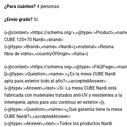
¿Para cuántos?
4 personas.
¿Envío gratis?
Sí.
{«@context»:»https://schema.org/»,»@type»:»Product»,»na
CUBE 120×70 Nardi»,»brand»:
{«@type»:»Brand»,»name»:»Nardi»},»material»:»Resina
fibra de vidrio»,»countryOfOrigin»:»Italia»}
{«@context»:»https://schema.org»,»@type»:»FAQPage»,»main
[{«@type»:»Question»,»name»:»¿Es la mesa CUBE Nardi
apta para exterior todo el año?»,»acceptedAnswer»:
{«@type»:»Answer»,»text»:»Sí. La mesa CUBE Nardi está
fabricada con materiales tratados anti-UV y resistentes a la
intemperie, aptos para uso continuo en exterior.»}},
{«@type»:»Question»,»name»:»¿Qué garantía tiene la mesa
CUBE Nardi?»,»acceptedAnswer»:
{«@type»:»Answer»,»text»:»Todos los productos Nardi