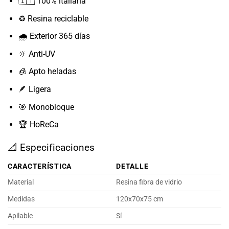
🇮🇹 100% italiana
♻️ Resina reciclable
🌧️ Exterior 365 días
🔆 Anti-UV
🧊 Apto heladas
🪶 Ligera
🎯 Monobloque
🏆 HoReCa
📐 Especificaciones
CARACTERÍSTICA
DETALLE
Material
Resina fibra de vidrio
Medidas
120x70x75 cm
Apilable
Sí