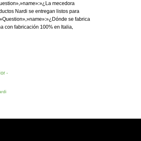
:»Question»,»name»:»¿La mecedora
tos Nardi se entregan listos para
e»:»Question»,»name»:»¿Dónde se fabrica
con fabricación 100% en Italia,
ir
a
rdi
 de
os