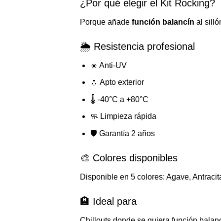
¿Por qué elegir el Kit Rocking?
Porque añade
función balancín
al sill
🌦️ Resistencia profesional
☀️ Anti-UV
💧 Apto exterior
🌡️ -40°C a +80°C
🧼 Limpieza rápida
🛡️ Garantía 2 años
🎨 Colores disponibles
Disponible en 5 colores: Agave, Antracit
🏨 Ideal para
Chillouts donde se quiera función balancí