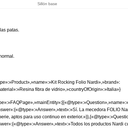
Sillón base
 las patas.
 normal.
ype»:»Product»,»name»:»Kit Rocking Folio Nardi»,»brand»:
rial»:»Resina fibra de vidrio»,»countryOfOrigin»:»Italia»}
ype»:»FAQPage»,»mainEntity»:[{«@type»:»Question»,»name»:»
nswer»:{«@type»:»Answer»,»text»:»Sí. La mecedora FOLIO Nard
emperie, aptos para uso continuo en exterior.»}},{«@type»:»Ques
r»:{«@type»:»Answer»,»text»:»Todos los productos Nardi cuent