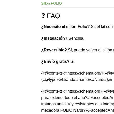
Sillón FOLIO
❓ FAQ
¿Necesito el sillón Folio?
Sí, el kit son
¿Instalación?
Sencilla.
¿Reversible?
Sí, puede volver al sillón
¿Envío gratis?
Sí.
{«@context»:»https://schema.org/»,»@t
{«@type»:»Brand»,»name»:»Nardi»},»mate
{«@context»:»https://schema.org»,»@t
para exterior todo el año?»,»acceptedA
tratados anti-UV y resistentes a la int
mecedora FOLIO Nardi?»,»acceptedAnswe