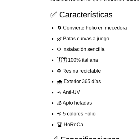
✅ Características
🔄 Convierte Folio en mecedora
🌿 Patas curvas a juego
⚙️ Instalación sencilla
🇮🇹 100% italiana
♻️ Resina reciclable
🌧️ Exterior 365 días
🔆 Anti-UV
🧊 Apto heladas
🎯 5 colores Folio
🏆 HoReCa