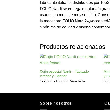
fabricante italiano, distribuidos por 
FOLIO Nardi se entrega montada?»,»acc
usar o con montaje muy sencillo. Consu
la mecedora FOLIO Nardi?»,»acceptedAn
sinónimo de calidad y diseño contemporán
Productos relacionados
+
Añadir
a la
Cojín especial Nardi – Tapizado
Mini
lista de
Interior y Exterior
y Ex
deseos
Rango
122,50
€
-
169,00
€
60,
IVA incluido
de
precios:
desde
122,50€
hasta
169,00€
Sobre nosotros
Ca