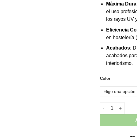
Máxima Durab
el uso profesi
los rayos UV y
Eficiencia Co
en hostelería 
Acabados:
Di
acabados para
interiorismo.
Color
Kit Rocking FOLIO