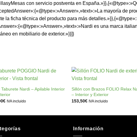
TopSillasyMesas con servicio postventa en España.»}},{«@type»
eptedAnswer»:{«@type»:»Answer»,»text»:»La mayoría de produc
lte la ficha técnica del producto para más detalles.»}},{«@typ
swer»:{«@type»:»Answer»,»text»:»Nardi es una marca italiana 
eo en mobiliario de exterior.»}}]}
+
+
Añadir
Añad
a la
a l
 Taburete Nardi – Apilable Interior
Sillón con Brazos FOLIO Relax Na
lista de
lista
terior
– Interior y Exterior
deseos
dese
00
€
153,50
€
IVA incluido
IVA incluido
tegorías
Información