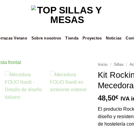
errazas Verano
Sobre nosotros
Tienda
Proyectos
Noticias
Con
Inicio
/
Sillas
/
Ac
Kit Rocki
Añadir
Mecedora –
a la
lista de
deseos
48,50
€
IVA i
El producto Roc
diseño y resisten
de hostelería con