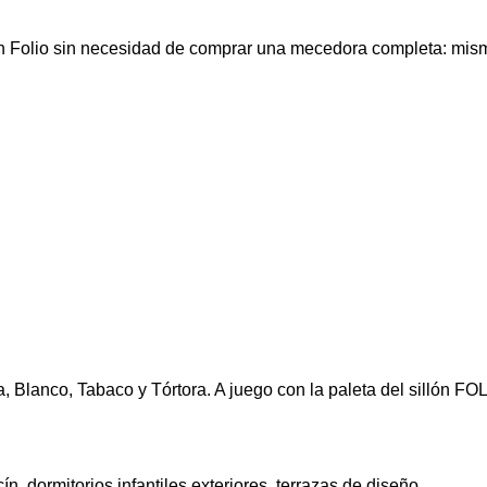
ón Folio sin necesidad de comprar una mecedora completa: misma
a, Blanco, Tabaco y Tórtora. A juego con la paleta del sillón FO
n, dormitorios infantiles exteriores, terrazas de diseño.