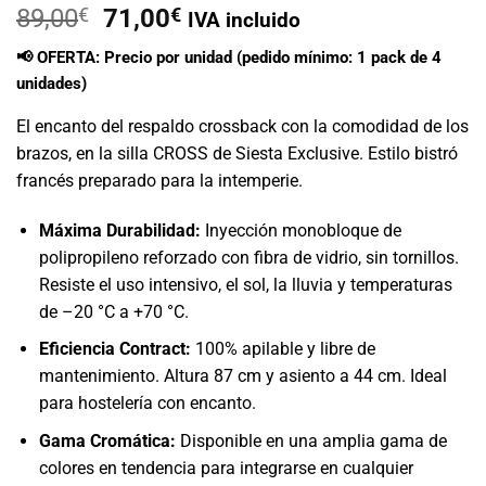
El
El
89,00
€
71,00
€
IVA incluido
precio
precio
📢 OFERTA: Precio por unidad (pedido mínimo: 1 pack de 4
original
actual
unidades)
era:
es:
89,00€.
71,00€.
El encanto del respaldo crossback con la comodidad de los
brazos, en la silla CROSS de Siesta Exclusive. Estilo bistró
francés preparado para la intemperie.
Máxima Durabilidad:
Inyección monobloque de
polipropileno reforzado con fibra de vidrio, sin tornillos.
Resiste el uso intensivo, el sol, la lluvia y temperaturas
de –20 °C a +70 °C.
Eficiencia Contract:
100% apilable y libre de
mantenimiento. Altura 87 cm y asiento a 44 cm. Ideal
para hostelería con encanto.
Gama Cromática:
Disponible en una amplia gama de
colores en tendencia para integrarse en cualquier