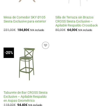
Mesa de Comedor SKY Ø105
Silla de Terraza sin Brazos
Siesta Exclusive para exterior
CROSS Siesta Exclusive –
Apilable Respaldo Crossback
El
El
El
El
231,00
€
184,80
€
80,00
€
64,00
€
IVA incluido
IVA incluido
precio
precio
precio
precio
original
actual
original
actual
era:
es:
era:
es:
231,00€.
184,80€.
80,00€.
64,00€.
-20%
Añadir
a la
lista
de
deseos
Taburete de Bar CROSS Siesta
Exclusive – Apilable Respaldo
en Aspas Geométrico
El
El
118,00
€
94,40
€
IVA incluido