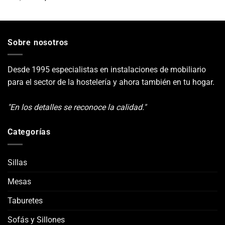
precio
precio
original
actual
era:
es:
118,00€.
94,40€.
Sobre nosotros
Desde 1995 especialistas en instalaciones de mobiliario
para el sector de la hostelería y ahora también en tu hogar.
"En los detalles se reconoce la calidad."
Categorías
Sillas
Mesas
Taburetes
Sofás y Sillones