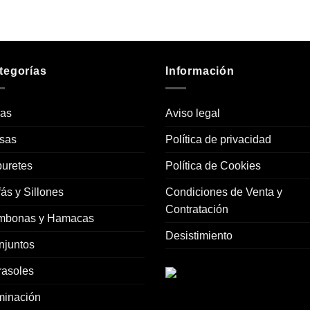
115,00€.
92,00€.
115,00€.
92,00€.
tegorías
Información
las
Aviso legal
sas
Política de privacidad
uretes
Política de Cookies
ás y Sillones
Condiciones de Venta y
Contratación
mbonas y Hamacas
Desistimiento
njuntos
rasoles
minación