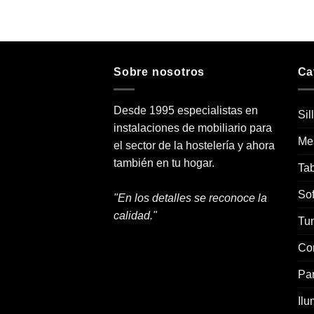
original
actual
era:
es:
71,00€.
57,00€.
Sobre nosotros
Ca
Desde 1995 especialistas en
Sil
instalaciones de mobiliario para
Me
el sector de la hostelería y ahora
también en tu hogar.
Tab
Sof
"En los detalles se reconoce la
calidad."
Tu
Co
Pa
Ilu