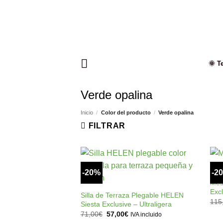
Saltar
al
contenido
🌞 T
Verde opalina
Inicio
/
Color del producto
/
Verde opalina
FILTRAR
-20%
-2
Añadir
+
a la
Mes
lista de
Exc
Silla de Terraza Plegable HELEN
deseos
115
Siesta Exclusive – Ultraligera
El
El
71,00
€
57,00
€
IVA incluido
precio
precio