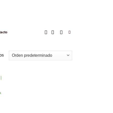
tacto
os
ir
a
a
 de
os