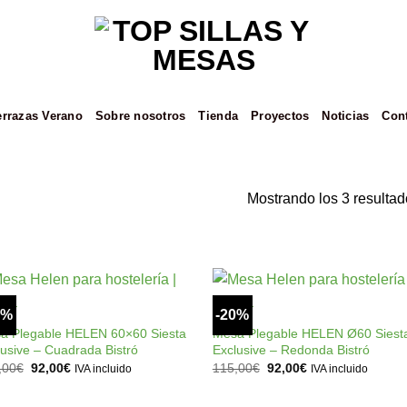
errazas Verano
Sobre nosotros
Tienda
Proyectos
Noticias
Con
Mostrando los 3 resultad
+
+
0%
-20%
Añadir
Añad
a la
a l
a Plegable HELEN 60×60 Siesta
Mesa Plegable HELEN Ø60 Siest
lista de
lista
lusive – Cuadrada Bistró
Exclusive – Redonda Bistró
deseos
dese
El
El
El
El
,00
€
92,00
€
115,00
€
92,00
€
IVA incluido
IVA incluido
precio
precio
precio
precio
original
actual
original
actual
era:
es:
era:
es: