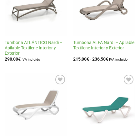
de
de
deseos
deseos
Tumbona ATLÁNTICO Nardi –
Tumbona ALFA Nardi – Apilable
Apilable Textilene Interior y
Textilene Interior y Exterior
Exterior
Rango
290,00
€
215,00
€
-
236,50
€
IVA incluido
IVA incluido
de
precios:
desde
215,00€
hasta
236,50€
Añadir
Añadir
a la
a la
lista
lista
de
de
deseos
deseos