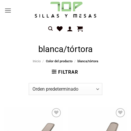
Saltar
al
contenido
blanca/tórtora
Inicio
/
Color del producto
/
blanca/tórtora
FILTRAR
Añadir
Añadir
a la
a la
lista
lista