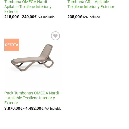
Tumbona OMEGA Nardi –
Tumbona CR – Apilable
Apilable Textilene Interior y
Textilene Interior y Exterior
Exterior
Rango
215,00
€
-
249,00
€
235,00
€
IVA incluido
IVA incluido
de
precios:
desde
215,00€
hasta
249,00€
Añadir
OFERTA
a la
lista
de
deseos
Pack Tumbonas OMEGA Nardi
– Apilable Textilene Interior y
Exterior
Rango
3.870,00
€
-
4.482,00
€
IVA incluido
de
precios:
desde
3.870,00€
hasta